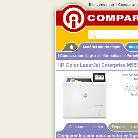
Bienvenue sur i-Comparateu
Matériel informatique
Imag
i-Comparateur de prix
»
Informatique
»
Périph
HP Color LaserJet Enterprise M55
Nos visite
no
Je d
Comparer et acheter
Déposer un avi
Comparer les prix pour acheter en lig