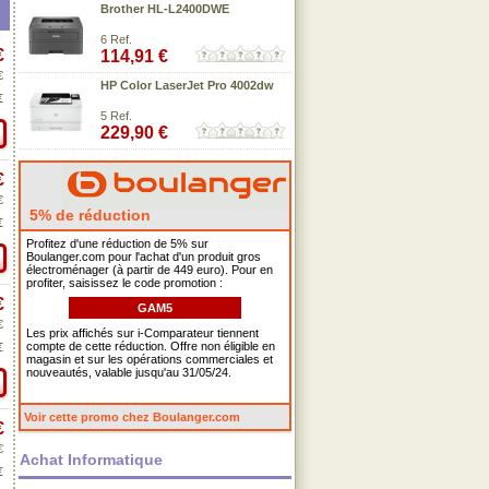
Brother HL-L2400DWE
6 Ref.
€
114,91 €
€
HP Color LaserJet Pro 4002dw
€
5 Ref.
229,90 €
€
€
5% de réduction
€
Profitez d'une réduction de 5% sur
Boulanger.com pour l'achat d'un produit gros
électroménager (à partir de 449 euro). Pour en
profiter, saisissez le code promotion :
€
GAM5
€
Les prix affichés sur i-Comparateur tiennent
compte de cette réduction. Offre non éligible en
€
magasin et sur les opérations commerciales et
nouveautés, valable jusqu'au 31/05/24.
Voir cette promo chez Boulanger.com
€
€
Achat Informatique
€