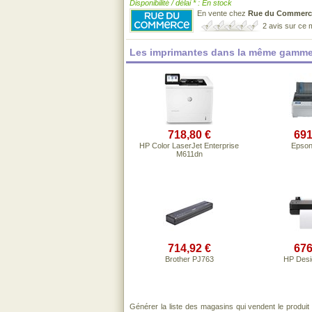
Disponibilité / délai * : En stock
En vente chez
Rue du Commerc
2 avis sur ce
Les imprimantes dans la même gamme
718,80 €
691
HP Color LaserJet Enterprise
Epson
M611dn
714,92 €
676
Brother PJ763
HP Desi
Générer la liste des magasins qui vendent le produi