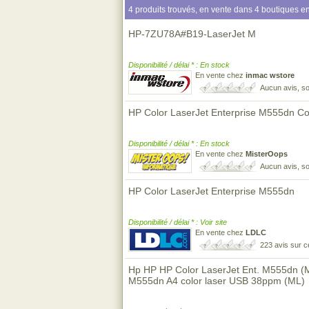
4 produits trouvés, en vente dans 4 boutiques en
HP-7ZU78A#B19-LaserJet M
Disponibilité / délai * : En stock
En vente chez
inmac wstore
Aucun avis, so
HP Color LaserJet Enterprise M555dn Co
Disponibilité / délai * : En stock
En vente chez
MisterOops
Aucun avis, so
HP Color LaserJet Enterprise M555dn
Disponibilité / délai * : Voir site
En vente chez
LDLC
223 avis sur 
Hp HP HP Color LaserJet Ent. M555dn (M
M555dn A4 color laser USB 38ppm (ML)