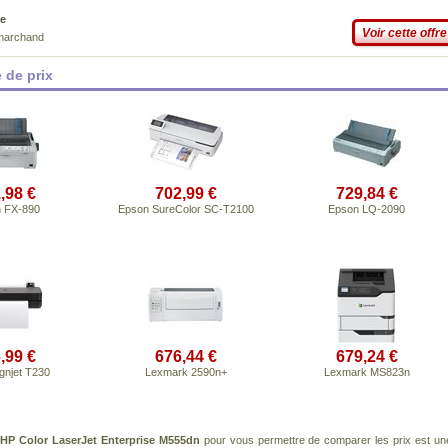
e
Voir cette offre
 marchand
 de prix
,98 €
702,99 €
729,84 €
 FX-890
Epson SureColor SC-T2100
Epson LQ-2090
,99 €
676,44 €
679,24 €
gnjet T230
Lexmark 2590n+
Lexmark MS823n
t
HP Color LaserJet Enterprise M555dn
pour vous permettre de comparer les prix est un