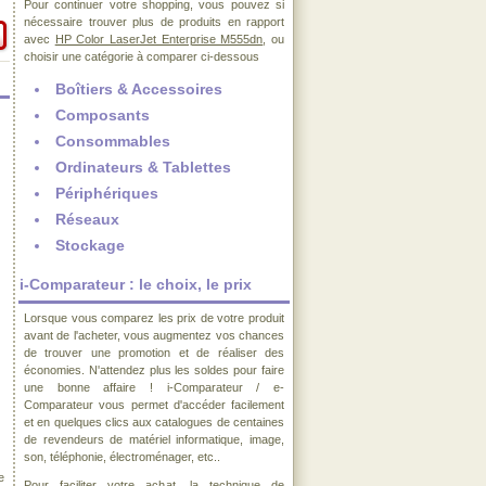
Pour continuer votre shopping, vous pouvez si
nécessaire trouver plus de produits en rapport
avec
HP Color LaserJet Enterprise M555dn
, ou
choisir une catégorie à comparer ci-dessous
Boîtiers & Accessoires
Composants
Consommables
Ordinateurs & Tablettes
Périphériques
Réseaux
Stockage
i-Comparateur : le choix, le prix
Lorsque vous comparez les prix de votre produit
avant de l'acheter, vous augmentez vos chances
de trouver une promotion et de réaliser des
économies. N'attendez plus les soldes pour faire
une bonne affaire ! i-Comparateur / e-
Comparateur vous permet d'accéder facilement
et en quelques clics aux catalogues de centaines
de revendeurs de matériel informatique, image,
son, téléphonie, électroménager, etc..
e
Pour faciliter votre achat, la technique de