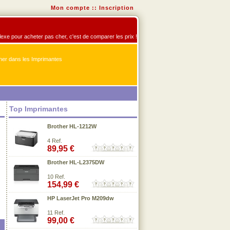
Mon compte
::
Inscription
flexe pour acheter pas cher, c'est de comparer les prix !
er dans les Imprimantes
Top Imprimantes
Brother HL-1212W
4 Ref.
89,95 €
Brother HL-L2375DW
10 Ref.
154,99 €
HP LaserJet Pro M209dw
11 Ref.
99,00 €