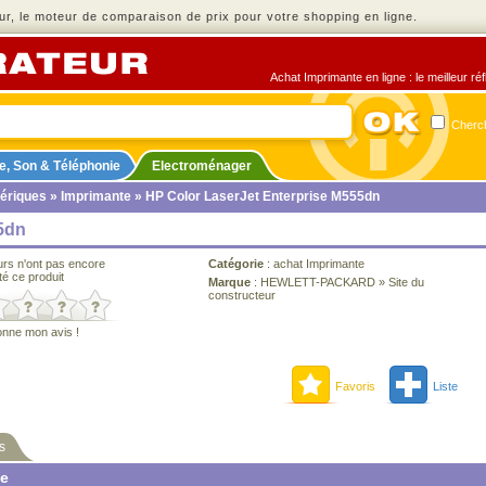
r, le moteur de comparaison de prix pour votre shopping en ligne.
Achat Imprimante en ligne : le meilleur ré
Cherch
e, Son & Téléphonie
Electroménager
ériques
»
Imprimante
» HP Color LaserJet Enterprise M555dn
5dn
urs n'ont pas encore
Catégorie
:
achat Imprimante
té ce produit
Marque
:
HEWLETT-PACKARD
»
Site du
constructeur
onne mon avis !
Favoris
Liste
s
ne