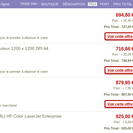
 ligne.
TRIER PAR :
BOUTIQUE
DÉSIGNATION
PRIX
PORT
PRIX TOTAL
694,80 
Port : + 32,40 
Prix Total : 727,20 
Voir cette offre
yez le premier à déposer le votre
uleur 1200 x 1200 DPI A4
716,66 
Port : + 32,28 
Prix Total : 748,94 
Voir cette offre
yez le premier à déposer le votre
879,95 
Port : + 7,95 
Prix Total : 887,90 
Voir cette offre
ce marchand
L) HP Color LaserJet Enterprise
925,00 
Port : + 0,00 
Prix Total : 925,00 