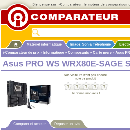
Bienvenue sur i-Comparateur, le moteur de comparaison de
Matériel informatique
Image, Son & Téléphonie
Elect
i-Comparateur de prix
»
Informatique
»
Composants
»
Carte mère
» Asus PR
Asus PRO WS WRX80E-SAGE S
Nos visiteurs n'ont pas encore
noté ce produit
Je donne mon avis !
Comparer et acheter
Déposer un avis