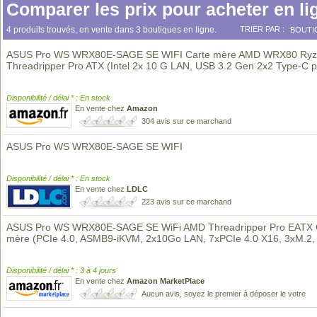
Comparer les prix pour acheter en li
4 produits trouvés, en vente dans 3 boutiques en ligne.
TRIER PAR :
BOUTI
ASUS Pro WS WRX80E-SAGE SE WIFI Carte mère AMD WRX80 Ry
Threadripper Pro ATX (Intel 2x 10 G LAN, USB 3.2 Gen 2x2 Type-C p
Disponibilité / délai * : En stock
En vente chez
Amazon
304 avis sur ce marchand
ASUS Pro WS WRX80E-SAGE SE WIFI
Disponibilité / délai * : En stock
En vente chez
LDLC
223 avis sur ce marchand
ASUS Pro WS WRX80E-SAGE SE WiFi AMD Threadripper Pro EATX 
mère (PCIe 4.0, ASMB9-iKVM, 2x10Go LAN, 7xPCIe 4.0 X16, 3xM.2
Disponibilité / délai * : 3 à 4 jours
En vente chez
Amazon MarketPlace
Aucun avis, soyez le premier à déposer le votre