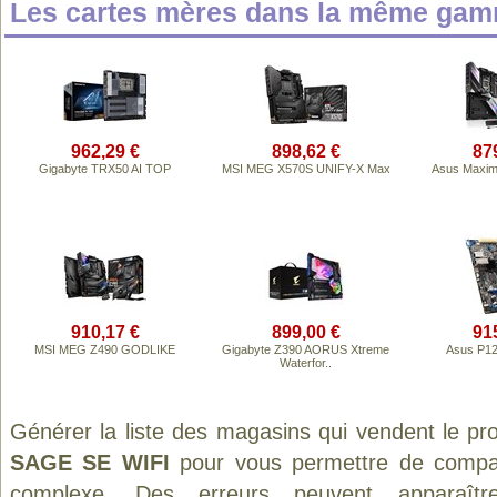
Les cartes mères dans la même gam
962,29 €
898,62 €
87
Gigabyte TRX50 AI TOP
MSI MEG X570S UNIFY-X Max
Asus Maxim
910,17 €
899,00 €
91
MSI MEG Z490 GODLIKE
Gigabyte Z390 AORUS Xtreme
Asus P1
Waterfor..
Générer la liste des magasins qui vendent le pr
SAGE SE WIFI
pour vous permettre de compare
complexe. Des erreurs peuvent apparaître