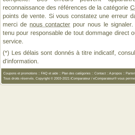
reconnaissance des références de la catégorie
C
points de vente. Si vous constatez une erreur d
merci de
nous contacter
pour nous le signaler.
tenu pour responsable de tout dommage direct ou in
service.
(*) Les délais sont donnés à titre indicatif, cons
d'information.
Coupons et promotions
::
FAQ et aide
::
Plan des catégories
::
Contact
::
A propos
::
Parten
Tous droits réservés. Copyright © 2003-2021 iComparateur / eComparateur® vous perme