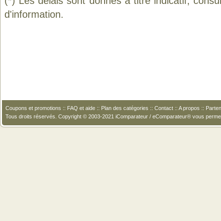
(*) Les délais sont donnés à titre indicatif, cons
d'information.
Coupons et promotions
::
FAQ et aide
::
Plan des catégories
::
Contact
::
A propos
::
Parten
Tous droits réservés. Copyright © 2003-2021 iComparateur / eComparateur® vous perme