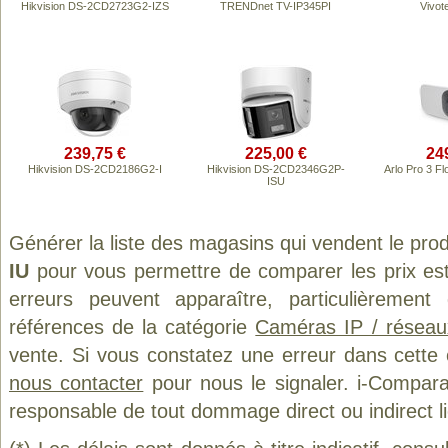
Hikvision DS-2CD2723G2-IZS
TRENDnet TV-IP345PI
Vivot
239,75 €
225,00 €
24
Hikvision DS-2CD2186G2-I
Hikvision DS-2CD2346G2P-
Arlo Pro 3 Fl
ISU
Générer la liste des magasins qui vendent le pro
IU
pour vous permettre de comparer les prix es
erreurs peuvent apparaître, particulièremen
références de la catégorie
Caméras IP / réseau
vente. Si vous constatez une erreur dans cette
nous contacter
pour nous le signaler. i-Compara
responsable de tout dommage direct ou indirect lié 