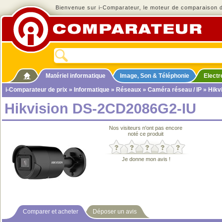
Bienvenue sur i-Comparateur, le moteur de comparaison de
Matériel informatique
Image, Son & Téléphonie
Elect
i-Comparateur de prix
»
Informatique
»
Réseaux
»
Caméra réseau / IP
» Hikv
Hikvision DS-2CD2086G2-IU
Nos visiteurs n'ont pas encore
noté ce produit
Je donne mon avis !
Comparer et acheter
Déposer un avis