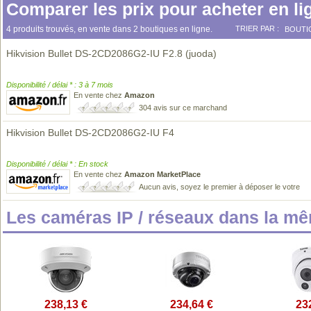
Comparer les prix pour acheter en li
4 produits trouvés, en vente dans 2 boutiques en ligne.
TRIER PAR :
BOUTI
Hikvision Bullet DS-2CD2086G2-IU F2.8 (juoda)
Disponibilité / délai * : 3 à 7 mois
En vente chez
Amazon
304 avis sur ce marchand
Hikvision Bullet DS-2CD2086G2-IU F4
Disponibilité / délai * : En stock
En vente chez
Amazon MarketPlace
Aucun avis, soyez le premier à déposer le votre
Les caméras IP / réseaux dans la m
238,13 €
234,64 €
23