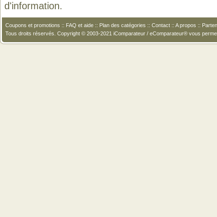
d'information.
Coupons et promotions
::
FAQ et aide
::
Plan des catégories
::
Contact
::
A propos
::
Parten
Tous droits réservés. Copyright © 2003-2021 iComparateur / eComparateur® vous perme