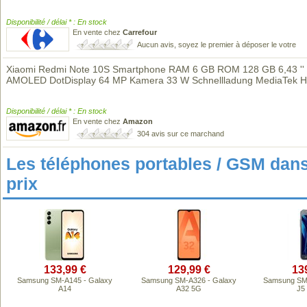
Disponibilité / délai * : En stock
En vente chez
Carrefour
Aucun avis, soyez le premier à déposer le votre
Xiaomi Redmi Note 10S Smartphone RAM 6 GB ROM 128 GB 6,43 ''
AMOLED DotDisplay 64 MP Kamera 33 W Schnellladung MediaTek H
Disponibilité / délai * : En stock
En vente chez
Amazon
304 avis sur ce marchand
Les téléphones portables / GSM da
prix
133,99 €
129,99 €
13
Samsung SM-A145 - Galaxy
Samsung SM-A326 - Galaxy
Samsung SM-
A14
A32 5G
J5