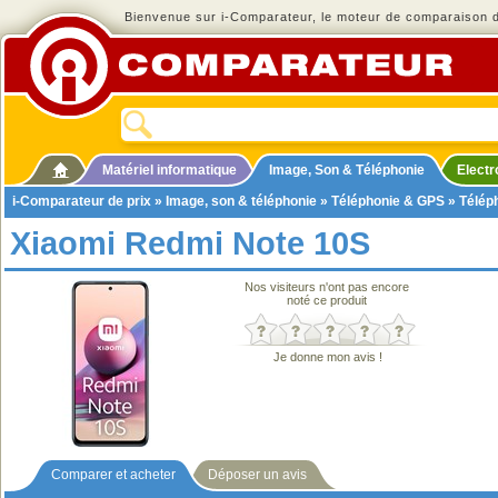
Bienvenue sur i-Comparateur, le moteur de comparaison de
Matériel informatique
Image, Son & Téléphonie
Elect
i-Comparateur de prix
»
Image, son & téléphonie
»
Téléphonie & GPS
»
Télép
Xiaomi Redmi Note 10S
Nos visiteurs n'ont pas encore
noté ce produit
Je donne mon avis !
Comparer et acheter
Déposer un avis