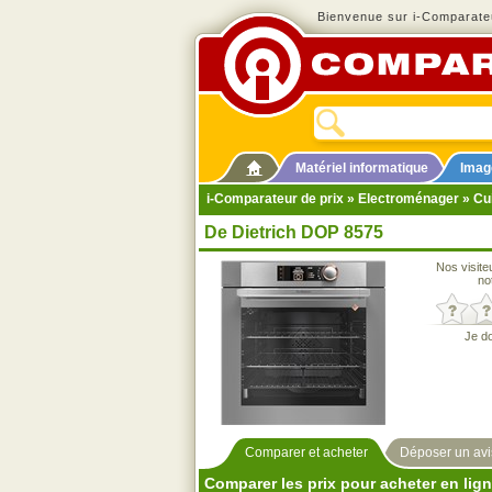
Bienvenue sur i-Comparateu
Matériel informatique
Imag
i-Comparateur de prix
»
Electroménager
»
Cu
De Dietrich DOP 8575
Nos visite
no
Je d
Comparer et acheter
Déposer un avi
Comparer les prix pour acheter en lig