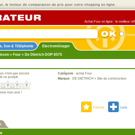
r, le moteur de comparaison de prix pour votre shopping en ligne.
Achat Four en ligne : le meilleur r
Cherch
e, Son & Téléphonie
Electroménager
isson
»
Four
» De Dietrich DOP 8575
urs n'ont pas encore
Catégorie
:
achat Four
té ce produit
Marque
:
DE DIETRICH
»
Site du constructeur
onne mon avis !
Favoris
Liste
s
ne