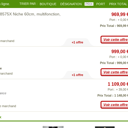
 ligne.
TRIER PAR :
BOUTIQUE
DÉSIGNATION
PRIX
PORT
PRIX TOTAL
P8575X Niche 60cm, multifonction,
969,99 
Port : + 0,00 
Prix Total : 969,99 
Voir cette offre
e marchand
+1 offre
999,00 
Port : + 0,00 
Prix Total : 999,00 
e
Voir cette offre
 marchand
+1 offre
1 109,00 
Port : + 39,00 
iance
Prix Total : 1 148,00 
Voir cette offre
ce marchand
x