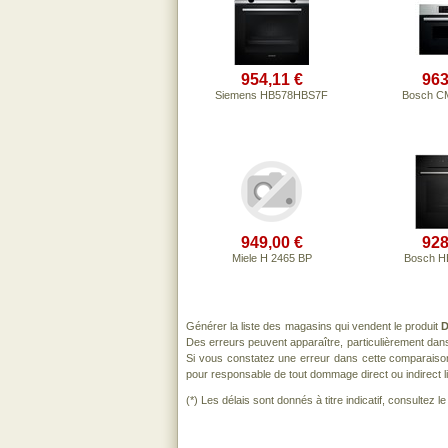
954,11 €
963
Siemens HB578HBS7F
Bosch C
949,00 €
928
Miele H 2465 BP
Bosch H
Générer la liste des magasins qui vendent le produit
D
Des erreurs peuvent apparaître, particulièrement dan
Si vous constatez une erreur dans cette comparaiso
pour responsable de tout dommage direct ou indirect lié 
(*) Les délais sont donnés à titre indicatif, consultez 