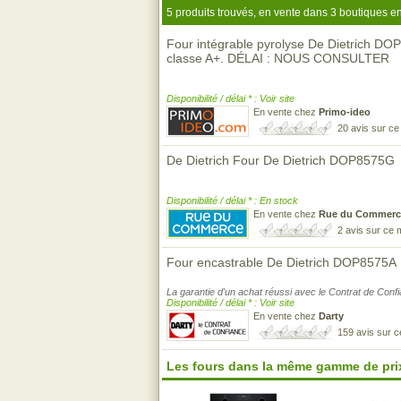
5 produits trouvés, en vente dans 3 boutiques en
Four intégrable pyrolyse De Dietrich DO
classe A+. DÉLAI : NOUS CONSULTER
Disponibilité / délai * : Voir site
En vente chez
Primo-ideo
20 avis sur c
De Dietrich Four De Dietrich DOP8575G
Disponibilité / délai * : En stock
En vente chez
Rue du Commerc
2 avis sur ce
Four encastrable De Dietrich DOP8575A
La garantie d'un achat réussi avec le Contrat de Conf
Disponibilité / délai * : Voir site
En vente chez
Darty
159 avis sur 
Les fours dans la même gamme de pri