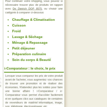
Pour continuer votre shopping, vous pouvez si
nécessaire trouver plus de produits en rapport
avec
De Dietrich DOP 8575
, ou choisir une
catégorie à comparer ci-dessous
Chauffage & Climatisation
Cuisson
Froid
Lavage & Séchage
Ménage & Repassage
Petit déjeuner
Préparation culinaire
Soin du corps & Beauté
i-Comparateur : le choix, le prix
Lorsque vous comparez les prix de votre produit
.
avant de l'acheter, vous augmentez vos chances
.
de trouver une promotion et de réaliser des
u
économies. N'attendez plus les soldes pour faire
une bonne affaire ! i-Comparateur / e-
Comparateur vous permet d'accéder facilement
et en quelques clics aux catalogues de centaines
de revendeurs de matériel informatique, image,
son, téléphonie, électroménager, etc..