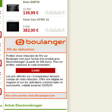
Beko BMF50
11 Ref.
€
139,99 €
€
Glem Gas GFMG 51
€
5 Ref.
383,00 €
€
5% de réduction
€
€
Profitez d'une réduction de 5% sur
Boulanger.com pour l'achat d'un produit gros
électroménager (à partir de 449 euro). Pour en
profiter, saisissez le code promotion :
GAM5
€
Les prix affichés sur i-Comparateur tiennent
€
compte de cette réduction. Offre non éligible en
magasin et sur les opérations commerciales et
€
nouveautés, valable jusqu'au 31/05/24.
Voir cette promo chez Boulanger.com
Achat Electroménager