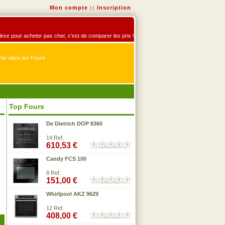
Mon compte
::
Inscription
éflexe pour acheter pas cher, c'est de comparer les prix !
er dans les Fours
Top Fours
De Dietrich DOP 8360
14 Ref.
610,53 €
Candy FCS 100
8 Ref.
151,00 €
Whirlpool AKZ 9629
12 Ref.
408,00 €