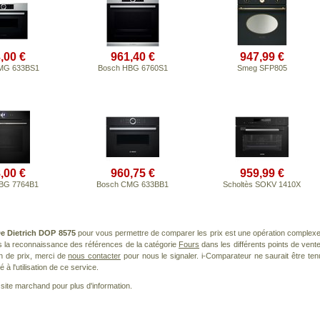
,00 €
961,40 €
947,99 €
MG 633BS1
Bosch HBG 6760S1
Smeg SFP805
,00 €
960,75 €
959,99 €
BG 7764B1
Bosch CMG 633BB1
Scholtès SOKV 1410X
e Dietrich DOP 8575
pour vous permettre de comparer les prix est une opération complexe
s la reconnaissance des références de la catégorie
Fours
dans les différents points de vente
n de prix, merci de
nous contacter
pour nous le signaler. i-Comparateur ne saurait être ten
à l'utilisation de ce service.
le site marchand pour plus d'information.