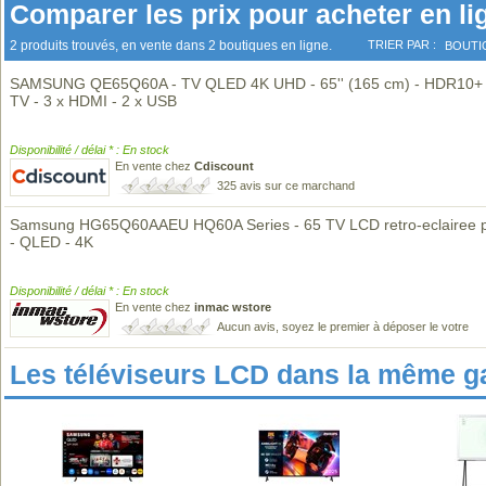
Comparer les prix pour acheter en li
2 produits trouvés, en vente dans 2 boutiques en ligne.
TRIER PAR :
BOUTI
SAMSUNG QE65Q60A - TV QLED 4K UHD - 65'' (165 cm) - HDR10+ 
TV - 3 x HDMI - 2 x USB
Disponibilité / délai * : En stock
En vente chez
Cdiscount
325 avis sur ce marchand
Samsung HG65Q60AAEU HQ60A Series - 65 TV LCD retro-eclairee 
- QLED - 4K
Disponibilité / délai * : En stock
En vente chez
inmac wstore
Aucun avis, soyez le premier à déposer le votre
Les téléviseurs LCD dans la même 