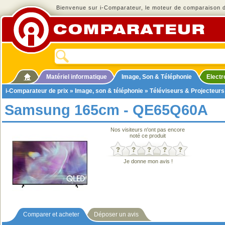
Bienvenue sur i-Comparateur, le moteur de comparaison de
Matériel informatique
Image, Son & Téléphonie
Elect
i-Comparateur de prix
»
Image, son & téléphonie
»
Téléviseurs & Projecteurs
Samsung 165cm - QE65Q60A
Nos visiteurs n'ont pas encore
noté ce produit
Je donne mon avis !
Comparer et acheter
Déposer un avis