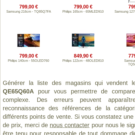
799,00 €
799,00 €
79
Samsung 216cm - TQ85Q7FA
Philips 165cm - 65MLED910
Samsung 127
799,00 €
849,90 €
77
Philips 140cm - 55OLED760
Philips 122cm - 48OLED810
Samsun
TQ5
Générer la liste des magasins qui vendent l
QE65Q60A
pour vous permettre de comparer
complexe. Des erreurs peuvent apparaître
reconnaissance des références de la catégo
différents points de vente. Si vous constatez un
de prix, merci de
nous contacter
pour nous le sig
être tenu pour responsable de tout dommage direct