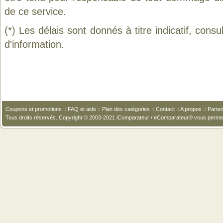
de ce service.
(*) Les délais sont donnés à titre indicatif, cons
d'information.
Coupons et promotions
::
FAQ et aide
::
Plan des catégories
::
Contact
::
A propos
::
Parten
Tous droits réservés. Copyright © 2003-2021 iComparateur / eComparateur® vous perme