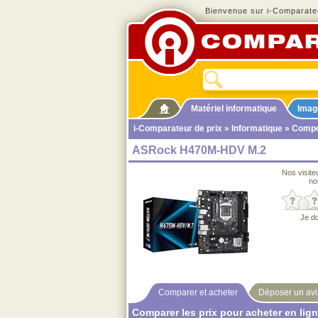
Bienvenue sur i-Comparateu
Matériel informatique
Imag
i-Comparateur de prix
»
Informatique
»
Compo
ASRock H470M-HDV M.2
Nos visite
no
Je d
Comparer et acheter
Déposer un avi
Comparer les prix pour acheter en lig