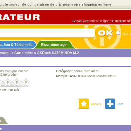
r, le moteur de comparaison de prix pour votre shopping en ligne.
Achat Carte mère en ligne : le meilleur ré
Cherch
e, Son & Téléphonie
Electroménager
sants
»
Carte mère
» ASRock H470M-HDV M.2
urs n'ont pas encore
Catégorie
:
achat Carte mère
té ce produit
Marque
:
ASROCK
»
Site du constructeur
onne mon avis !
Favoris
Liste
s
ne