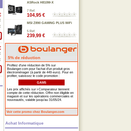
ASRock H810M-X
7 Ref.
€
104,95 €
€
MSI Z890 GAMING PLUS WiFi
€
5 Ref.
239,99 €
€
€
5% de réduction
€
Profitez d'une réduction de 5% sur
Boulanger.com pour l'achat d'un produit gros
électroménager (à partir de 449 euro). Pour en
profiter, saisissez le code promotion :
GAM5
Les prix affichés sur i-Comparateur tiennent
compte de cette réduction. Offre non éligible en
magasin et sur les opérations commerciales et
nouveautés, valable jusqu'au 31/05/24.
Voir cette promo chez Boulanger.com
Achat Informatique