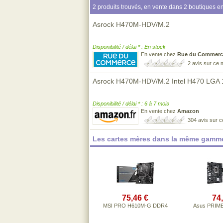
2 produits trouvés, en vente dans 2 boutiques en
Asrock H470M-HDV/M.2
Disponibilité / délai * : En stock
En vente chez
Rue du Commerc
2 avis sur ce
Asrock H470M-HDV/M.2 Intel H470 LGA 1
Disponibilité / délai * : 6 à 7 mois
En vente chez
Amazon
304 avis sur 
Les cartes mères dans la même gamme
75,46 €
74
MSI PRO H610M-G DDR4
Asus PRIM