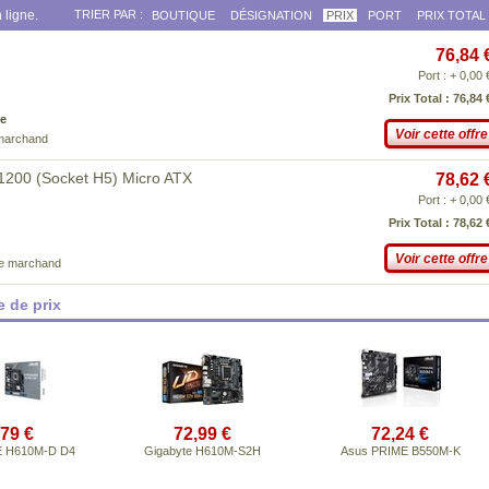
 ligne.
TRIER PAR :
BOUTIQUE
DÉSIGNATION
PRIX
PORT
PRIX TOTAL
76,84 
Port : + 0,00 
Prix Total : 76,84 
e
Voir cette offre
 marchand
200 (Socket H5) Micro ATX
78,62 
Port : + 0,00 
Prix Total : 78,62 
Voir cette offre
ce marchand
 de prix
,79 €
72,99 €
72,24 €
E H610M-D D4
Gigabyte H610M-S2H
Asus PRIME B550M-K