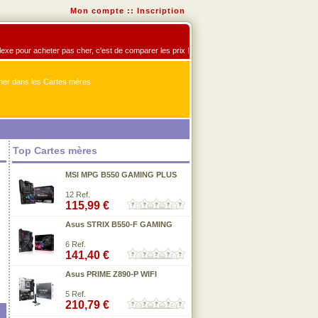
Mon compte
::
Inscription
flexe pour acheter pas cher, c'est de comparer les prix !
er dans les Cartes mères
Top Cartes mères
MSI MPG B550 GAMING PLUS
12 Ref.
115,99 €
Asus STRIX B550-F GAMING
6 Ref.
141,40 €
Asus PRIME Z890-P WIFI
5 Ref.
210,79 €