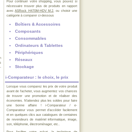
Pour continuer votre shopping, vous pouvez si
nécessaire trouver plus de produits en rapport
avec
ASRock H470M-HDV M.2
, ou choisir une
catégorie à comparer ci-dessous
Boîtiers & Accessoires
Composants
Consommables
Ordinateurs & Tablettes
Périphériques
n
Réseaux
s
Stockage
-
i-Comparateur : le choix, le prix
Lorsque vous comparez les prix de votre produit
avant de l'acheter, vous augmentez vos chances
de trouver une promotion et de réaliser des
économies. N'attendez plus les soldes pour faire
une bonne affaire ! i-Comparateur / e-
Comparateur vous permet d'accéder facilement
et en quelques clics aux catalogues de centaines
de revendeurs de matériel informatique, image,
son, téléphonie, électroménager, etc..
Pour faciliter votre achat, la technique de