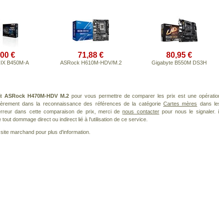
,00 €
71,88 €
80,95 €
IX B450M-A
ASRock H610M-HDV/M.2
Gigabyte B550M DS3H
it
ASRock H470M-HDV M.2
pour vous permettre de comparer les prix est une opératio
lièrement dans la reconnaissance des références de la catégorie
Cartes mères
dans le
 erreur dans cette comparaison de prix, merci de
nous contacter
pour nous le signaler. i
ut dommage direct ou indirect lié à l'utilisation de ce service.
le site marchand pour plus d'information.