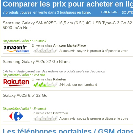
Comparer les prix pour acheter en li
7 produits trouvés, en vente dans 3 boutiques en ligne.
TRIER PAR :
BOUTI
Samsung Galaxy SM-A025G 16,5 cm (6.5") 4G USB Type-C 3 Go 32
5000 mAh Noir
Disponibilité / délai * : En stock
En vente chez
Amazon MarketPlace
Aucun avis, soyez le premier à déposer le votre
Samsung Galaxy A02s 32 Go Blanc
L'Achat - Vente garanti sur des millions de produits neufs ou d'occasion
Disponibilité / délai * : Voir site
En vente chez
Rakuten
244 avis sur ce marchand
Galaxy A02S 6.5' 32 Go
Disponibilité / délai * : En stock
En vente chez
Carrefour
Aucun avis, soyez le premier à déposer le votre
Les téléphones portables / GSM da