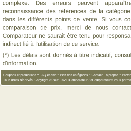
complexe. Des erreurs peuvent apparaître
reconnaissance des références de la catégori
dans les différents points de vente. Si vous c
comparaison de prix, merci de
nous contact
Comparateur ne saurait être tenu pour responsa
indirect lié à l'utilisation de ce service.
(*) Les délais sont donnés à titre indicatif, cons
d'information.
Coupons et promotions
::
FAQ et aide
::
Plan des catégories
::
Contact
::
A propos
::
Parten
Tous droits réservés. Copyright © 2003-2021 iComparateur / eComparateur® vous perme