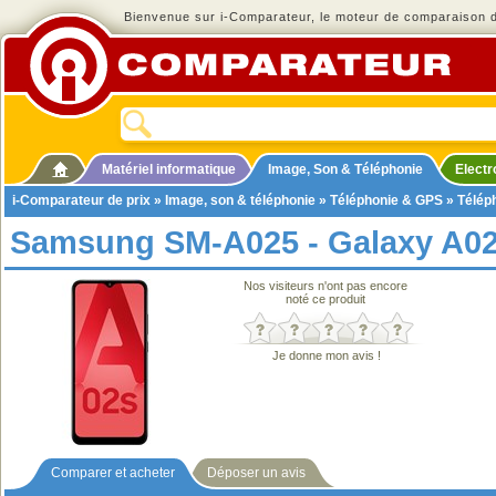
Bienvenue sur i-Comparateur, le moteur de comparaison de
Matériel informatique
Image, Son & Téléphonie
Elect
i-Comparateur de prix
»
Image, son & téléphonie
»
Téléphonie & GPS
»
Télép
Samsung SM-A025 - Galaxy A0
Nos visiteurs n'ont pas encore
noté ce produit
Je donne mon avis !
Comparer et acheter
Déposer un avis