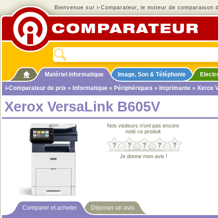
Bienvenue sur i-Comparateur, le moteur de comparaison de
Matériel informatique
Image, Son & Téléphonie
Elect
i-Comparateur de prix
»
Informatique
»
Périphériques
»
Imprimante
» Xerox 
Xerox VersaLink B605V
Nos visiteurs n'ont pas encore
noté ce produit
Je donne mon avis !
Comparer et acheter
Déposer un avis