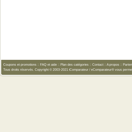
Coupons et promotions
::
FAQ et aide
::
Plan des catégories
::
Contact
::
A propos
::
Parten
Tous droits réservés. Copyright © 2003-2021 iComparateur / eComparateur® vous perme