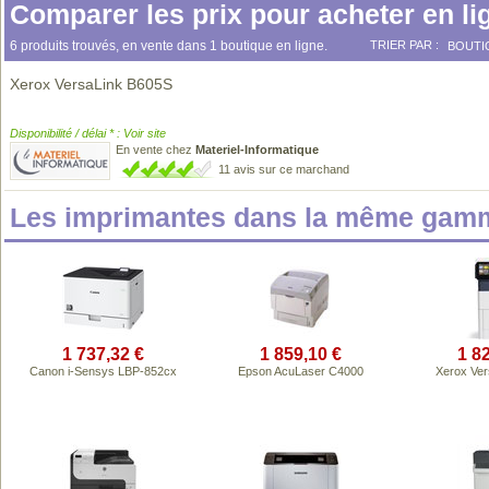
Comparer les prix pour acheter en li
6 produits trouvés, en vente dans 1 boutique en ligne.
TRIER PAR :
BOUTI
Xerox VersaLink B605S
Disponibilité / délai * : Voir site
En vente chez
Materiel-Informatique
11 avis sur ce marchand
Les imprimantes dans la même gamm
1 737,32 €
1 859,10 €
1 8
Canon i-Sensys LBP-852cx
Epson AcuLaser C4000
Xerox Ve