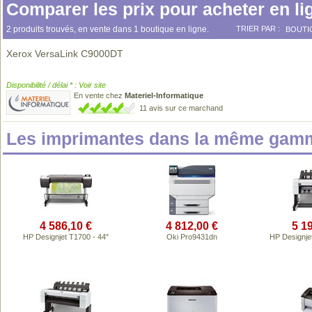
Comparer les prix pour acheter en li
2 produits trouvés, en vente dans 1 boutique en ligne.
TRIER PAR :
BOUTI
Xerox VersaLink C9000DT
Disponibilité / délai * : Voir site
En vente chez
Materiel-Informatique
11 avis sur ce marchand
Les imprimantes dans la même gamm
4 586,10 €
4 812,00 €
5 1
HP Designjet T1700 - 44"
Oki Pro9431dn
HP Designje