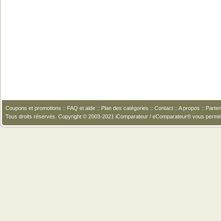
Coupons et promotions
::
FAQ et aide
::
Plan des catégories
::
Contact
::
A propos
::
Parten
Tous droits réservés. Copyright © 2003-2021 iComparateur / eComparateur® vous perme