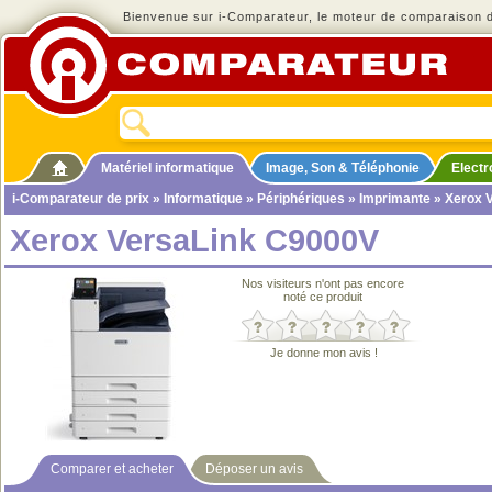
Bienvenue sur i-Comparateur, le moteur de comparaison de
Matériel informatique
Image, Son & Téléphonie
Elect
i-Comparateur de prix
»
Informatique
»
Périphériques
»
Imprimante
» Xerox 
Xerox VersaLink C9000V
Nos visiteurs n'ont pas encore
noté ce produit
Je donne mon avis !
Comparer et acheter
Déposer un avis