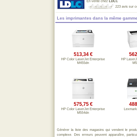
En vente chez
LDLC
223 avis sur 
Les imprimantes dans la même gamme
513,34 €
562
HP Color LaserJet Enterprise
HP LaserJe
M455dn
M5
575,75 €
488
HP Color LaserJet Enterprise
Lexmar
M554dn
Générer la liste des magasins qui vendent le prod
complexe. Des erreurs peuvent apparaître, partic