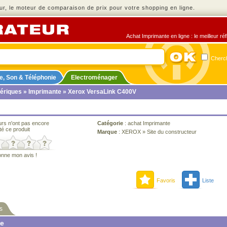
r, le moteur de comparaison de prix pour votre shopping en ligne.
Achat Imprimante en ligne : le meilleur ré
Cherch
e, Son & Téléphonie
Electroménager
ériques
»
Imprimante
» Xerox VersaLink C400V
urs n'ont pas encore
Catégorie
:
achat Imprimante
té ce produit
Marque
:
XEROX
»
Site du constructeur
onne mon avis !
Favoris
Liste
s
ne