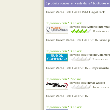
6 produits trouvés, en vente dans 4 boutiques en
Xerox VersaLink C400DNM PagePack
Disponibilité / délai * : En stock
En vente chez
Materiel-Informat
11 avis sur c
Xerox Xerox VersaLink C400V/DN laser pr
Disponibilité / délai * : En stock
En vente chez
Rue du Commerc
2 avis sur ce
Xerox VersaLink C400V/DN - imprimante -
Disponibilité / délai * : Voir site
En vente chez
inmac wstore
Aucun avis, so
Xerox VersaLink C400V/DN
Disponibilité / délai * : En stock