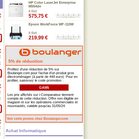
HP Color LaserJet Enterprise
M554dn
8 Ref.
€
575,75 €
.
Epson WorkForce WF-110W
.
8 Ref.
219,99 €
€
€
5% de réduction
€
Profitez d'une réduction de 5% sur
Boulanger.com pour l'achat d'un produit gros
électroménager (à partir de 449 euro). Pour en
profiter, saisissez le code promotion :
€
GAM5
€
Les prix affichés sur i-Comparateur tiennent
compte de cette réduction. Offre non éligible en
€
magasin et sur les opérations commerciales et
nouveautés, valable jusqu'au 31/05/24.
Voir cette promo chez Boulanger.com
€
€
Achat Informatique
€