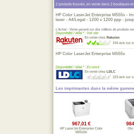
2 produits trouvés, en vente dans 2 boutiques en
HP Color LaserJet Enterprise M555x - Imp
laser - A4/Legal - 1200 x 1200 ppp - jus
L'Achat - Vente garanti sur des millions de produits n
Disponibilité / délai * : Voir site
En vente chez
Rakuten
244 avis sur 
HP Color LaserJet Enterprise M555x
Disponibilité / délai * : En stock
En vente chez
LDLC
223 avis sur 
Les imprimantes dans la même gamme
967,01 €
984
HP LaserJet Enterprise Color
Oki
M652dn