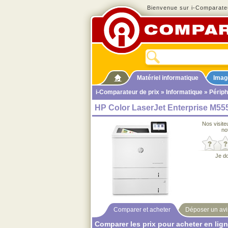
Bienvenue sur i-Comparateu
Matériel informatique
Imag
i-Comparateur de prix
»
Informatique
»
Périph
HP Color LaserJet Enterprise M55
Nos visite
no
Je d
Comparer et acheter
Déposer un avi
Comparer les prix pour acheter en lig