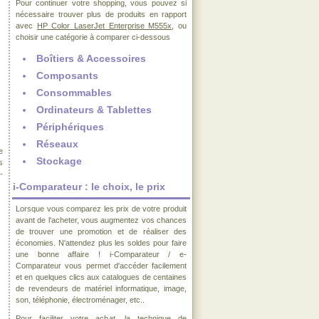
Pour continuer votre shopping, vous pouvez si
nécessaire trouver plus de produits en rapport
avec
HP Color LaserJet Enterprise M555x
, ou
choisir une catégorie à comparer ci-dessous
Boîtiers & Accessoires
Composants
Consommables
Ordinateurs & Tablettes
Périphériques
Réseaux
e
Stockage
s
-
i-Comparateur : le choix, le prix
Lorsque vous comparez les prix de votre produit
avant de l'acheter, vous augmentez vos chances
de trouver une promotion et de réaliser des
économies. N'attendez plus les soldes pour faire
une bonne affaire ! i-Comparateur / e-
Comparateur vous permet d'accéder facilement
et en quelques clics aux catalogues de centaines
de revendeurs de matériel informatique, image,
son, téléphonie, électroménager, etc..
Pour faciliter votre achat, la technique de