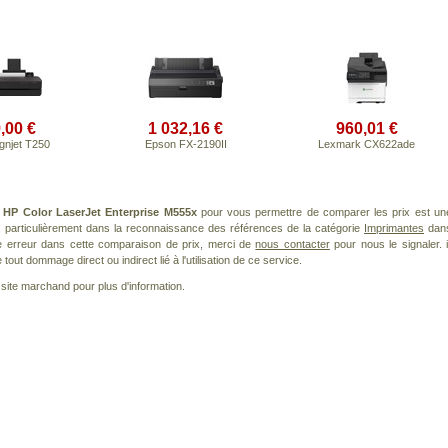
,00 €
1 032,16 €
960,01 €
gnjet T250
Epson FX-2190II
Lexmark CX622ade
t
HP Color LaserJet Enterprise M555x
pour vous permettre de comparer les prix est un
 particulièrement dans la reconnaissance des références de la catégorie
Imprimantes
dan
ne erreur dans cette comparaison de prix, merci de
nous contacter
pour nous le signaler. i
ut dommage direct ou indirect lié à l'utilisation de ce service.
le site marchand pour plus d'information.