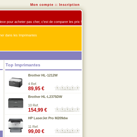
Mon compte
::
Inscription
flexe pour acheter pas cher, c'est de comparer les prix !
er dans les Imprimantes
Top Imprimantes
Brother HL-1212W
4 Ref.
89,95 €
Brother HL-L2375DW
10 Ref.
154,99 €
HP LaserJet Pro M209dw
11 Ref.
99,00 €