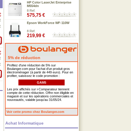
HP Color LaserJet Enterprise
M554dn
8 Ref.
€
575,75 €
€
Epson WorkForce WF-110W
€
8 Ref.
219,99 €
€
5% de réduction
€
€
Profitez d'une réduction de 5% sur
Boulanger.com pour l'achat d'un produit gros
électroménager (à partir de 449 euro). Pour en
profiter, saisissez le code promotion :
GAM5
Les prix affichés sur i-Comparateur tiennent
compte de cette réduction. Offre non éligible en
magasin et sur les opérations commerciales et
nouveautés, valable jusqu'au 31/05/24.
Voir cette promo chez Boulanger.com
Achat Informatique