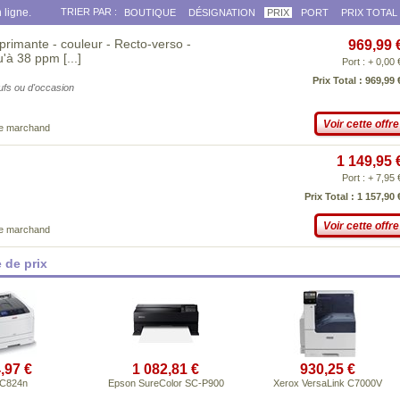
 ligne.
TRIER PAR :
BOUTIQUE
DÉSIGNATION
PRIX
PORT
PRIX TOTAL
rimante - couleur - Recto-verso -
969,99 
qu'à 38 ppm
[...]
Port : + 0,00 
Prix Total : 969,99 
eufs ou d'occasion
Voir cette offre
ce marchand
1 149,95 
Port : + 7,95 
Prix Total : 1 157,90 
Voir cette offre
ce marchand
 de prix
,97 €
1 082,81 €
930,25 €
 C824n
Epson SureColor SC-P900
Xerox VersaLink C7000V