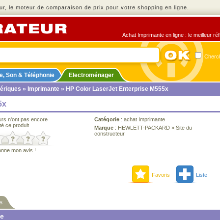
r, le moteur de comparaison de prix pour votre shopping en ligne.
Achat Imprimante en ligne : le meilleur ré
Cherch
e, Son & Téléphonie
Electroménager
ériques
»
Imprimante
» HP Color LaserJet Enterprise M555x
5x
urs n'ont pas encore
Catégorie
:
achat Imprimante
té ce produit
Marque
:
HEWLETT-PACKARD
»
Site du
constructeur
onne mon avis !
Favoris
Liste
s
ne