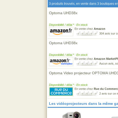
3 produits trouvés, en vente dans 3 boutiques en
Optoma UHD38x
Disponibilité / délai * : En stock
En vente chez
Amazon
304 avis sur 
Optoma UHD38x
Disponibilité / délai * : En stock
En vente chez
Amazon MarketPl
Aucun avis, so
Optoma Video projecteur OPTOMA UHD
Disponibilité / délai * : En stock
En vente chez
Rue du Commerc
2 avis sur ce
Les vidéoprojecteurs dans la même g