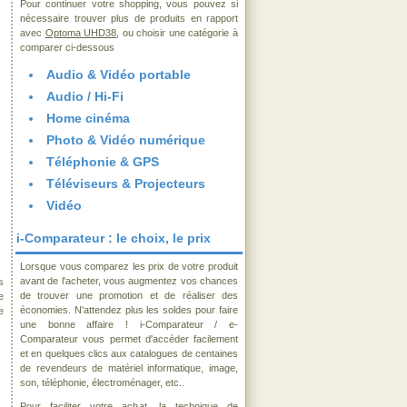
Pour continuer votre shopping, vous pouvez si
nécessaire trouver plus de produits en rapport
avec
Optoma UHD38
, ou choisir une catégorie à
comparer ci-dessous
Audio & Vidéo portable
Audio / Hi-Fi
Home cinéma
Photo & Vidéo numérique
Téléphonie & GPS
Téléviseurs & Projecteurs
Vidéo
i-Comparateur : le choix, le prix
Lorsque vous comparez les prix de votre produit
avant de l'acheter, vous augmentez vos chances
s
de trouver une promotion et de réaliser des
e
économies. N'attendez plus les soldes pour faire
e
une bonne affaire ! i-Comparateur / e-
Comparateur vous permet d'accéder facilement
et en quelques clics aux catalogues de centaines
de revendeurs de matériel informatique, image,
son, téléphonie, électroménager, etc..
Pour faciliter votre achat, la technique de