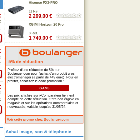
Hisense PX3-PRO
11 Ref.
€
2 299,00 €
€
XGIMI Horizon 20 Pro
€
8 Ref.
1 749,00 €
€
€
5% de réduction
€
Profitez d'une réduction de 5% sur
Boulanger.com pour l'achat d'un produit gros
électroménager (à partir de 449 euro). Pour en
profiter, saisissez le code promotion :
€
GAM5
€
Les prix affichés sur i-Comparateur tiennent
compte de cette réduction. Offre non éligible en
€
magasin et sur les opérations commerciales et
nouveautés, valable jusqu'au 31/05/24.
Voir cette promo chez Boulanger.com
Achat Image, son & téléphonie