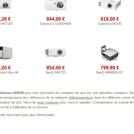
,26 €
844,00 €
818,00 €
TH671ST
Optoma GT2000HDR
Optoma UHD35
,20 €
854,00 €
799,99 €
zon Ultra 4K
BenQ MH733
BenQ MW855UST
Optoma UHD38
pour vous permettre de comparer les prix est une opération complexe. De
 reconnaissance des références de la catégorie
Vidéoprojecteurs
dans les différents points d
araison de prix, merci de
nous contacter
pour nous le signaler. i-Comparateur ne saurait êtr
 lié à l'utilisation de ce service.
le site marchand pour plus d'information.