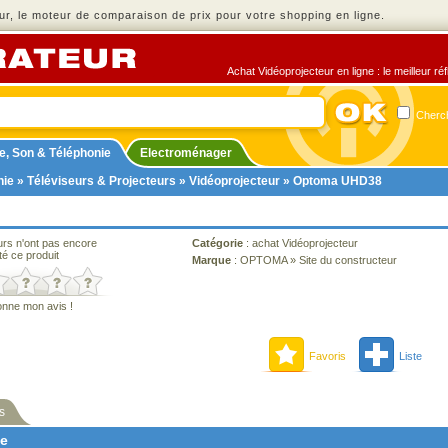
r, le moteur de comparaison de prix pour votre shopping en ligne.
Achat Vidéoprojecteur en ligne : le meilleur ré
Cherch
e, Son & Téléphonie
Electroménager
nie
»
Téléviseurs & Projecteurs
»
Vidéoprojecteur
» Optoma UHD38
urs n'ont pas encore
Catégorie
:
achat Vidéoprojecteur
té ce produit
Marque
:
OPTOMA
»
Site du constructeur
onne mon avis !
Favoris
Liste
s
ne