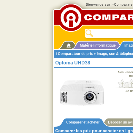
Bienvenue sur i-Comparateu
Matériel informatique
Imag
i-Comparateur de prix
»
Image, son & télépho
Optoma UHD38
Nos visite
no
Je d
Comparer et acheter
Déposer un avi
Comparer les prix pour acheter en lig