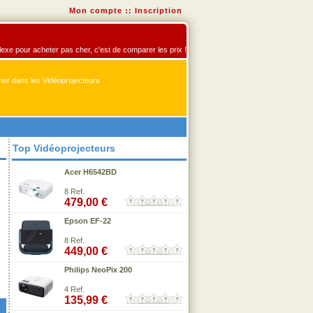
Mon compte
::
Inscription
flexe pour acheter pas cher, c'est de comparer les prix !
er dans les Vidéoprojecteurs
Top Vidéoprojecteurs
Acer H6542BD
8 Ref.
479,00 €
Epson EF-22
8 Ref.
449,00 €
Philips NeoPix 200
4 Ref.
135,99 €