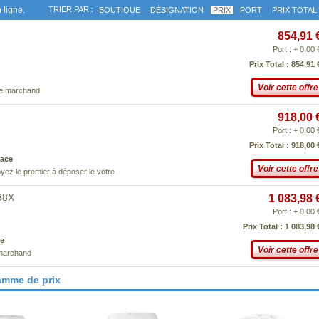
 ligne.
TRIER PAR :
BOUTIQUE
DÉSIGNATION
PRIX
PORT
PRIX TOTAL
854,91 
Port : + 0,00 
Prix Total : 854,91 
Voir cette offre
ce marchand
918,00 
Port : + 0,00 
Prix Total : 918,00 
ace
Voir cette offre
yez le premier à déposer le votre
38X
1 083,98 
Port : + 0,00 
Prix Total : 1 083,98 
e
Voir cette offre
 marchand
amme de prix