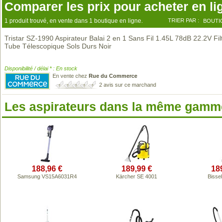
Comparer les prix pour acheter en li
1 produit trouvé, en vente dans 1 boutique en ligne.
TRIER PAR :
BOUTI
Tristar SZ-1990 Aspirateur Balai 2 en 1 Sans Fil 1.45L 78dB 22.2V Filt
Tube Télescopique Sols Durs Noir
Disponibilité / délai * : En stock
En vente chez
Rue du Commerce
2 avis sur ce marchand
Les aspirateurs dans la même gamme
188,96 €
189,99 €
18
Samsung VS15A6031R4
Kärcher SE 4001
Bissel