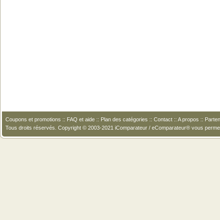
Coupons et promotions
::
FAQ et aide
::
Plan des catégories
::
Contact
::
A propos
::
Parten
Tous droits réservés. Copyright © 2003-2021 iComparateur / eComparateur® vous perme