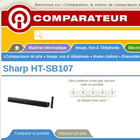
Bienvenue sur i-Comparateur, le moteur de comparaison de
Matériel informatique
Image, Son & Téléphonie
Elect
i-Comparateur de prix
»
Image, son & téléphonie
»
Home cinéma
»
Ensemble
Sharp HT-SB107
Nos visiteurs n'ont pas encore
noté ce produit
Je donne mon avis !
Comparer et acheter
Déposer un avis