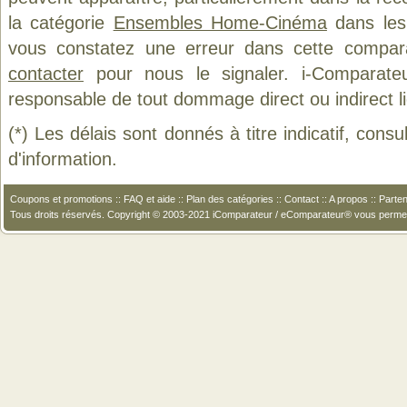
la catégorie
Ensembles Home-Cinéma
dans les 
vous constatez une erreur dans cette compar
contacter
pour nous le signaler. i-Comparate
responsable de tout dommage direct ou indirect lié 
(*) Les délais sont donnés à titre indicatif, cons
d'information.
Coupons et promotions
::
FAQ et aide
::
Plan des catégories
::
Contact
::
A propos
::
Parten
Tous droits réservés. Copyright © 2003-2021 iComparateur / eComparateur® vous perme