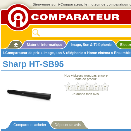
Bienvenue sur i-Comparateur, le moteur de comparaison de
Matériel informatique
Image, Son & Téléphonie
Elect
i-Comparateur de prix
»
Image, son & téléphonie
»
Home cinéma
»
Ensemble
Sharp HT-SB95
Nos visiteurs n'ont pas encore
noté ce produit
Je donne mon avis !
Comparer et acheter
Déposer un avis