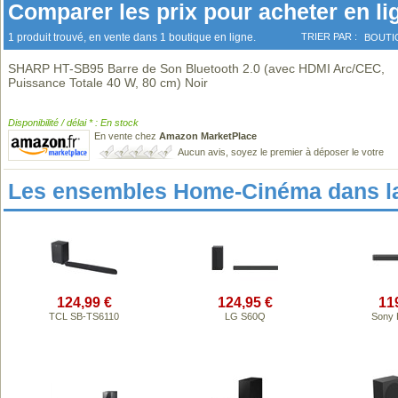
Comparer les prix pour acheter en li
1 produit trouvé, en vente dans 1 boutique en ligne.
TRIER PAR :
BOUTI
SHARP HT-SB95 Barre de Son Bluetooth 2.0 (avec HDMI Arc/CEC,
Puissance Totale 40 W, 80 cm) Noir
Disponibilité / délai * : En stock
En vente chez
Amazon MarketPlace
Aucun avis, soyez le premier à déposer le votre
Les ensembles Home-Cinéma dans l
124,99 €
124,95 €
11
TCL SB-TS6110
LG S60Q
Sony 