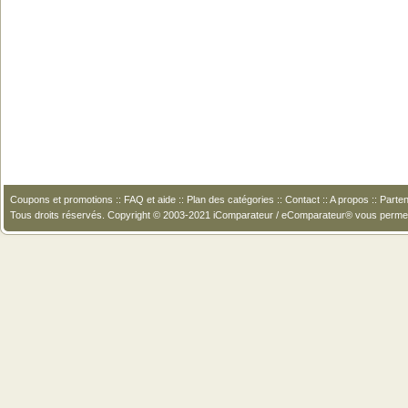
Coupons et promotions
::
FAQ et aide
::
Plan des catégories
::
Contact
::
A propos
::
Parten
Tous droits réservés. Copyright © 2003-2021 iComparateur / eComparateur® vous perme