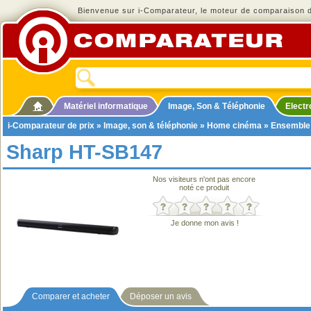
Bienvenue sur i-Comparateur, le moteur de comparaison de
Matériel informatique
Image, Son & Téléphonie
Elect
i-Comparateur de prix
»
Image, son & téléphonie
»
Home cinéma
»
Ensemble
Sharp HT-SB147
Nos visiteurs n'ont pas encore
noté ce produit
Je donne mon avis !
Comparer et acheter
Déposer un avis