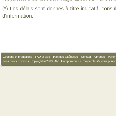
(*) Les délais sont donnés à titre indicatif, cons
d'information.
Coupons et promotions
::
FAQ et aide
::
Plan des catégories
::
Contact
::
A propos
::
Parten
Tous droits réservés. Copyright © 2003-2021 iComparateur / eComparateur® vous perme