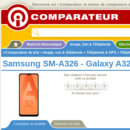
Bienvenue sur i-Comparateur, le moteur de comparaison de
Matériel informatique
Image, Son & Téléphonie
Elect
i-Comparateur de prix
»
Image, son & téléphonie
»
Téléphonie & GPS
»
Télép
Samsung SM-A326 - Galaxy A3
Nos visiteurs n'ont pas encore
noté ce produit
Je donne mon avis !
Comparer et acheter
Déposer un avis