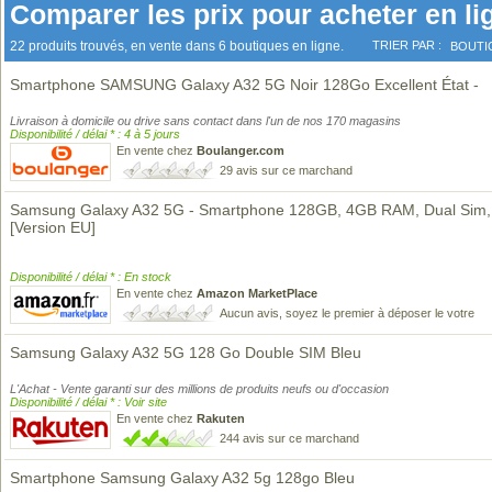
Comparer les prix pour acheter en li
22 produits trouvés, en vente dans 6 boutiques en ligne.
TRIER PAR :
BOUTI
Smartphone SAMSUNG Galaxy A32 5G Noir 128Go Excellent État -
Livraison à domicile ou drive sans contact dans l'un de nos 170 magasins
Disponibilité / délai * : 4 à 5 jours
En vente chez
Boulanger.com
29 avis sur ce marchand
Samsung Galaxy A32 5G - Smartphone 128GB, 4GB RAM, Dual Sim,
[Version EU]
Disponibilité / délai * : En stock
En vente chez
Amazon MarketPlace
Aucun avis, soyez le premier à déposer le votre
Samsung Galaxy A32 5G 128 Go Double SIM Bleu
L'Achat - Vente garanti sur des millions de produits neufs ou d'occasion
Disponibilité / délai * : Voir site
En vente chez
Rakuten
244 avis sur ce marchand
Smartphone Samsung Galaxy A32 5g 128go Bleu