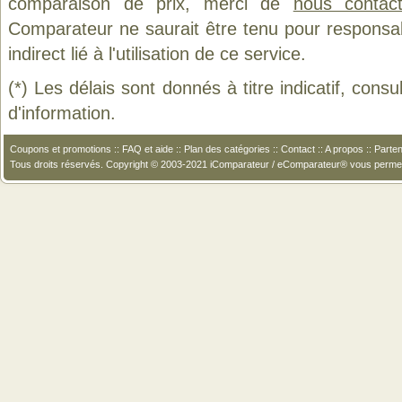
comparaison de prix, merci de
nous contact
Comparateur ne saurait être tenu pour responsa
indirect lié à l'utilisation de ce service.
(*) Les délais sont donnés à titre indicatif, cons
d'information.
Coupons et promotions
::
FAQ et aide
::
Plan des catégories
::
Contact
::
A propos
::
Parten
Tous droits réservés. Copyright © 2003-2021 iComparateur / eComparateur® vous perme