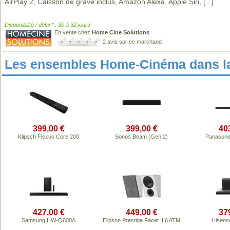
AirPlay 2, Caisson de grave inclus, Amazon Alexa, Apple Siri,
[...]
Disponibilité / délai * : 30 à 32 jours
En vente chez
Home Cine Solutions
2 avis sur ce marchand
Les ensembles Home-Cinéma dans l
399,00 €
399,00 €
40
Klipsch Flexus Core 200
Sonos Beam (Gen 2)
Panasoni
427,00 €
449,00 €
37
Samsung HW-Q600A
Elipson Prestige Facet II 6 ATM
Hisens