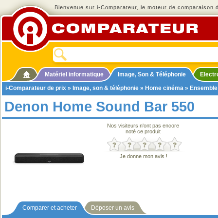
Bienvenue sur i-Comparateur, le moteur de comparaison de
Matériel informatique
Image, Son & Téléphonie
Elect
i-Comparateur de prix
»
Image, son & téléphonie
»
Home cinéma
»
Ensemble
Denon Home Sound Bar 550
Nos visiteurs n'ont pas encore
noté ce produit
Je donne mon avis !
Comparer et acheter
Déposer un avis