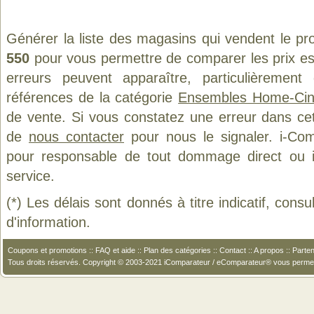
Générer la liste des magasins qui vendent le pr
550
pour vous permettre de comparer les prix e
erreurs peuvent apparaître, particulièremen
références de la catégorie
Ensembles Home-Ci
de vente. Si vous constatez une erreur dans ce
de
nous contacter
pour nous le signaler. i-Com
pour responsable de tout dommage direct ou indi
service.
(*) Les délais sont donnés à titre indicatif, cons
d'information.
Coupons et promotions
::
FAQ et aide
::
Plan des catégories
::
Contact
::
A propos
::
Parten
Tous droits réservés. Copyright © 2003-2021 iComparateur / eComparateur® vous perme