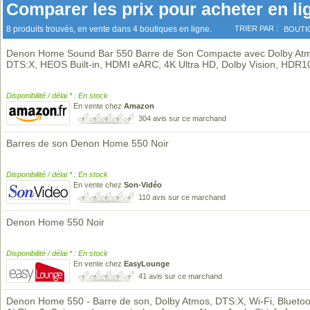
Comparer les prix pour acheter en li
8 produits trouvés, en vente dans 4 boutiques en ligne.
TRIER PAR :
BOUTI
Denon Home Sound Bar 550 Barre de Son Compacte avec Dolby At
DTS:X, HEOS Built-in, HDMI eARC, 4K Ultra HD, Dolby Vision, HDR
Disponibilité / délai * : En stock
En vente chez
Amazon
304 avis sur ce marchand
Barres de son Denon Home 550 Noir
Disponibilité / délai * : En stock
En vente chez
Son-Vidéo
110 avis sur ce marchand
Denon Home 550 Noir
Disponibilité / délai * : En stock
En vente chez
EasyLounge
41 avis sur ce marchand
Denon Home 550 - Barre de son, Dolby Atmos, DTS:X, Wi-Fi, Bluetoo