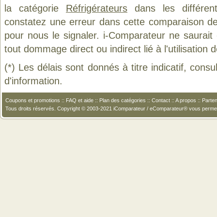
la catégorie
Réfrigérateurs
dans les différen
constatez une erreur dans cette comparaison de
pour nous le signaler. i-Comparateur ne saurait
tout dommage direct ou indirect lié à l'utilisation 
(*) Les délais sont donnés à titre indicatif, cons
d'information.
Coupons et promotions
::
FAQ et aide
::
Plan des catégories
::
Contact
::
A propos
::
Parten
Tous droits réservés. Copyright © 2003-2021 iComparateur / eComparateur® vous perme