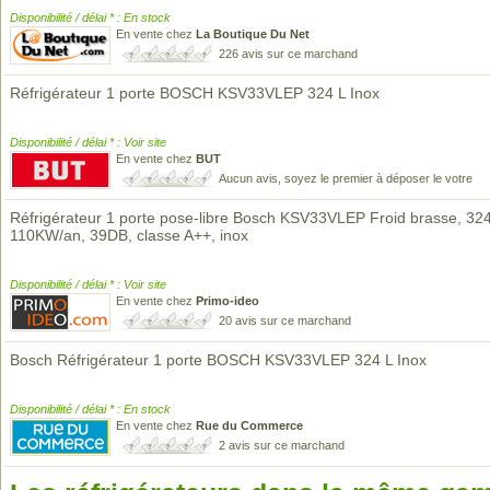
Disponibilité / délai * : En stock
En vente chez
La Boutique Du Net
226 avis sur ce marchand
Réfrigérateur 1 porte BOSCH KSV33VLEP 324 L Inox
Disponibilité / délai * : Voir site
En vente chez
BUT
Aucun avis, soyez le premier à déposer le votre
Réfrigérateur 1 porte pose-libre Bosch KSV33VLEP Froid brasse, 32
110KW/an, 39DB, classe A++, inox
Disponibilité / délai * : Voir site
En vente chez
Primo-ideo
20 avis sur ce marchand
Bosch Réfrigérateur 1 porte BOSCH KSV33VLEP 324 L Inox
Disponibilité / délai * : En stock
En vente chez
Rue du Commerce
2 avis sur ce marchand