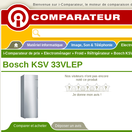
Bienvenue sur i-Comparateur, le moteur de comparaison de
Matériel informatique
Image, Son & Téléphonie
Elect
i-Comparateur de prix
»
Electroménager
»
Froid
»
Réfrigérateur
» Bosch KS
Bosch KSV 33VLEP
Nos visiteurs n'ont pas encore
noté ce produit
Je donne mon avis !
Comparer et acheter
Déposer un avis