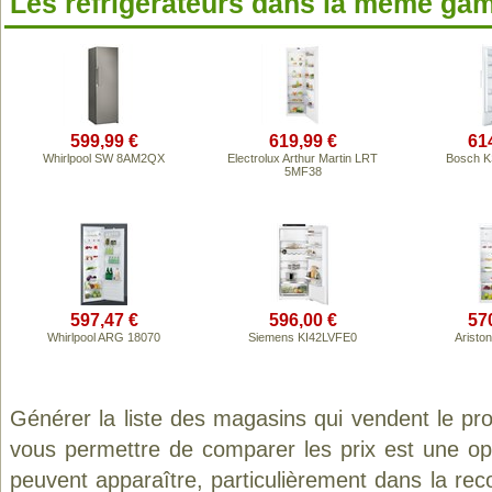
Les réfrigérateurs dans la même ga
599,99 €
619,99 €
61
Whirlpool SW 8AM2QX
Electrolux Arthur Martin LRT
Bosch 
5MF38
597,47 €
596,00 €
57
Whirlpool ARG 18070
Siemens KI42LVFE0
Aristo
Générer la liste des magasins qui vendent le pr
vous permettre de comparer les prix est une op
peuvent apparaître, particulièrement dans la re