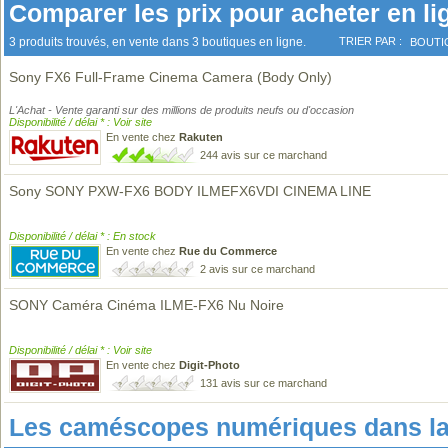
Comparer les prix pour acheter en li
3 produits trouvés, en vente dans 3 boutiques en ligne.
TRIER PAR :
BOUTI
Sony FX6 Full-Frame Cinema Camera (Body Only)
L'Achat - Vente garanti sur des millions de produits neufs ou d'occasion
Disponibilité / délai * : Voir site
En vente chez
Rakuten
244 avis sur ce marchand
Sony SONY PXW-FX6 BODY ILMEFX6VDI CINEMA LINE
Disponibilité / délai * : En stock
En vente chez
Rue du Commerce
2 avis sur ce marchand
SONY Caméra Cinéma ILME-FX6 Nu Noire
Disponibilité / délai * : Voir site
En vente chez
Digit-Photo
131 avis sur ce marchand
Les caméscopes numériques dans l