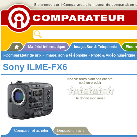
Bienvenue sur i-Comparateur, le moteur de comparaison de
Matériel informatique
Image, Son & Téléphonie
Elect
i-Comparateur de prix
»
Image, son & téléphonie
»
Photo & Vidéo numérique
Sony ILME-FX6
Nos visiteurs n'ont pas encore
noté ce produit
Je donne mon avis !
Comparer et acheter
Déposer un avis