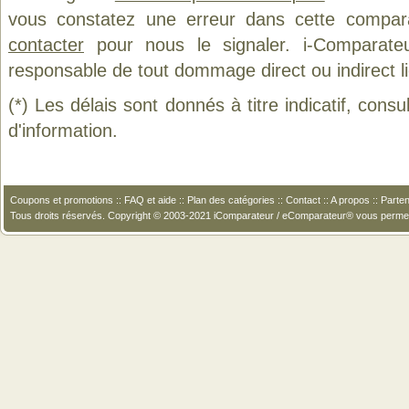
vous constatez une erreur dans cette compar
contacter
pour nous le signaler. i-Comparate
responsable de tout dommage direct ou indirect lié 
(*) Les délais sont donnés à titre indicatif, cons
d'information.
Coupons et promotions
::
FAQ et aide
::
Plan des catégories
::
Contact
::
A propos
::
Parten
Tous droits réservés. Copyright © 2003-2021 iComparateur / eComparateur® vous perme