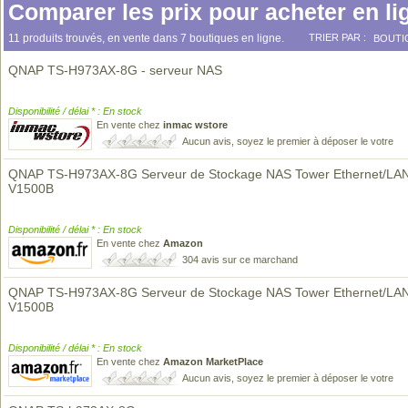
Comparer les prix pour acheter en li
11 produits trouvés, en vente dans 7 boutiques en ligne.
TRIER PAR :
BOUTI
QNAP TS-H973AX-8G - serveur NAS
Disponibilité / délai * : En stock
En vente chez
inmac wstore
Aucun avis, soyez le premier à déposer le votre
QNAP TS-H973AX-8G Serveur de Stockage NAS Tower Ethernet/LAN
V1500B
Disponibilité / délai * : En stock
En vente chez
Amazon
304 avis sur ce marchand
QNAP TS-H973AX-8G Serveur de Stockage NAS Tower Ethernet/LAN
V1500B
Disponibilité / délai * : En stock
En vente chez
Amazon MarketPlace
Aucun avis, soyez le premier à déposer le votre