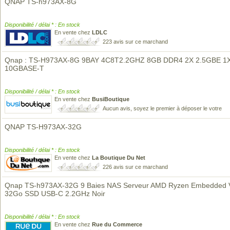
QNAP TS-h973AX-8G
Disponibilité / délai * : En stock
En vente chez
LDLC
223 avis sur ce marchand
Qnap : TS-H973AX-8G 9BAY 4C8T2.2GHZ 8GB DDR4 2X 2.5GBE 1
10GBASE-T
Disponibilité / délai * : En stock
En vente chez
BusiBoutique
Aucun avis, soyez le premier à déposer le votre
QNAP TS-H973AX-32G
Disponibilité / délai * : En stock
En vente chez
La Boutique Du Net
226 avis sur ce marchand
Qnap TS-h973AX-32G 9 Baies NAS Serveur AMD Ryzen Embedded
32Go SSD USB-C 2.2GHz Noir
Disponibilité / délai * : En stock
En vente chez
Rue du Commerce