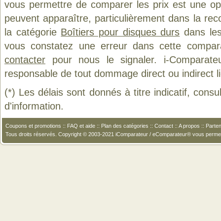
vous permettre de comparer les prix est une op
peuvent apparaître, particulièrement dans la re
la catégorie
Boîtiers pour disques durs
dans les 
vous constatez une erreur dans cette compar
contacter
pour nous le signaler. i-Comparate
responsable de tout dommage direct ou indirect lié 
(*) Les délais sont donnés à titre indicatif, cons
d'information.
Coupons et promotions
::
FAQ et aide
::
Plan des catégories
::
Contact
::
A propos
::
Parten
Tous droits réservés. Copyright © 2003-2021 iComparateur / eComparateur® vous perme