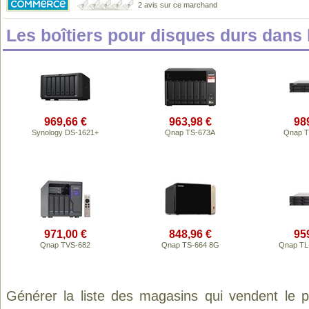
2 avis sur ce marchand
Les boîtiers pour disques durs dan
969,66 €
963,98 €
98
Synology DS-1621+
Qnap TS-673A
Qnap T
971,00 €
848,96 €
95
Qnap TVS-682
Qnap TS-664 8G
Qnap TL
Générer la liste des magasins qui vendent le 