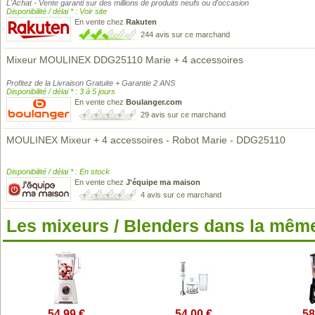
L'Achat - Vente garanti sur des millions de produits neufs ou d'occasion
Disponibilité / délai * : Voir site
En vente chez
Rakuten
244 avis sur ce marchand
Mixeur MOULINEX DDG25110 Marie + 4 accessoires
Profitez de la Livraison Gratuite + Garantie 2 ANS
Disponibilité / délai * : 3 à 5 jours
En vente chez
Boulanger.com
29 avis sur ce marchand
MOULINEX Mixeur + 4 accessoires - Robot Marie - DDG25110
Disponibilité / délai * : En stock
En vente chez
J'équipe ma maison
4 avis sur ce marchand
Les mixeurs / Blenders dans la mêm
54,99 €
54,00 €
58