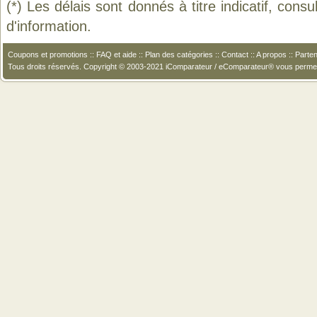
(*) Les délais sont donnés à titre indicatif, cons
d'information.
Coupons et promotions
::
FAQ et aide
::
Plan des catégories
::
Contact
::
A propos
::
Parten
Tous droits réservés. Copyright © 2003-2021 iComparateur / eComparateur® vous perme