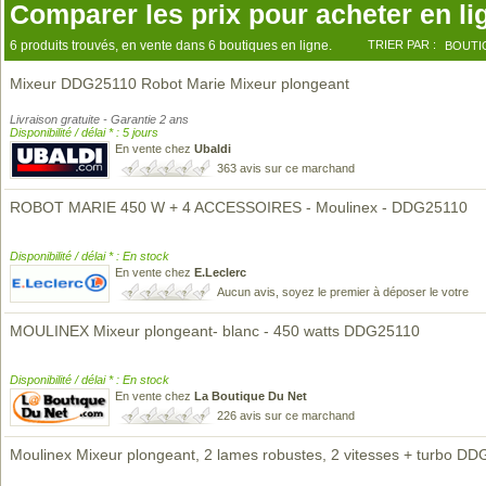
Comparer les prix pour acheter en li
6 produits trouvés, en vente dans 6 boutiques en ligne.
TRIER PAR :
BOUTI
Mixeur DDG25110 Robot Marie Mixeur plongeant
Livraison gratuite - Garantie 2 ans
Disponibilité / délai * : 5 jours
En vente chez
Ubaldi
363 avis sur ce marchand
ROBOT MARIE 450 W + 4 ACCESSOIRES - Moulinex - DDG25110
Disponibilité / délai * : En stock
En vente chez
E.Leclerc
Aucun avis, soyez le premier à déposer le votre
MOULINEX Mixeur plongeant- blanc - 450 watts DDG25110
Disponibilité / délai * : En stock
En vente chez
La Boutique Du Net
226 avis sur ce marchand
Moulinex Mixeur plongeant, 2 lames robustes, 2 vitesses + turbo D