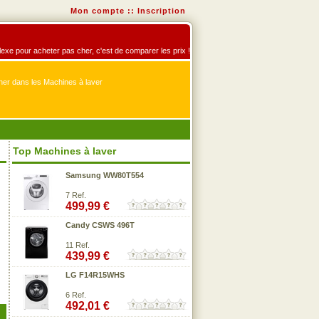
Mon compte
::
Inscription
éflexe pour acheter pas cher, c'est de comparer les prix !
er dans les Machines à laver
Top Machines à laver
Samsung WW80T554
7 Ref.
499,99 €
Candy CSWS 496T
11 Ref.
439,99 €
LG F14R15WHS
6 Ref.
492,01 €