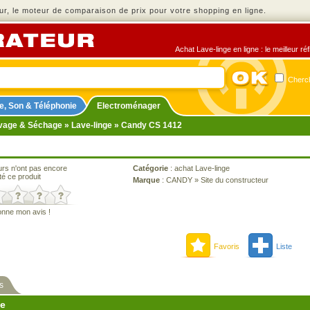
r, le moteur de comparaison de prix pour votre shopping en ligne.
Achat Lave-linge en ligne : le meilleur r
Cherch
e, Son & Téléphonie
Electroménager
vage & Séchage
»
Lave-linge
» Candy CS 1412
urs n'ont pas encore
Catégorie
:
achat Lave-linge
té ce produit
Marque
:
CANDY
»
Site du constructeur
onne mon avis !
Favoris
Liste
s
ne