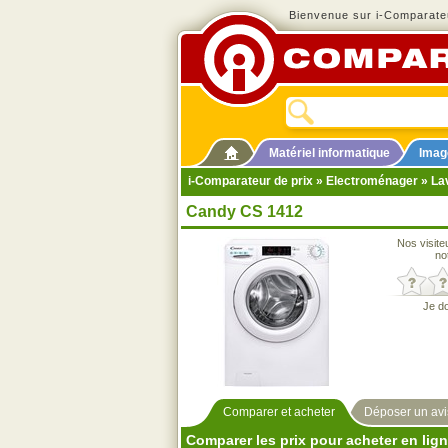
Bienvenue sur i-Comparateu
Matériel informatique
Imag
i-Comparateur de prix
»
Electroménager
»
La
Candy CS 1412
Nos visite
no
Je d
Comparer et acheter
Déposer un avi
Comparer les prix pour acheter en lig