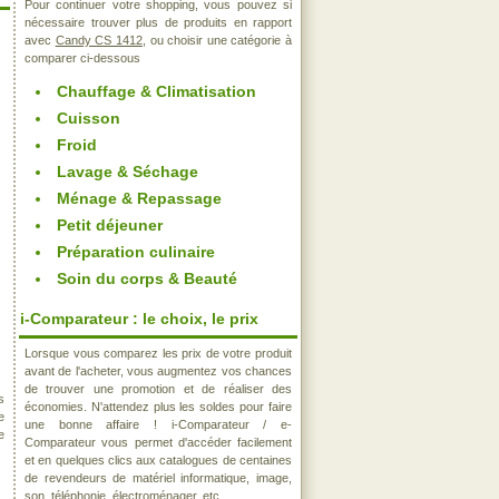
Pour continuer votre shopping, vous pouvez si
nécessaire trouver plus de produits en rapport
avec
Candy CS 1412
, ou choisir une catégorie à
comparer ci-dessous
Chauffage & Climatisation
Cuisson
Froid
Lavage & Séchage
Ménage & Repassage
Petit déjeuner
Préparation culinaire
Soin du corps & Beauté
i-Comparateur : le choix, le prix
Lorsque vous comparez les prix de votre produit
avant de l'acheter, vous augmentez vos chances
de trouver une promotion et de réaliser des
s
économies. N'attendez plus les soldes pour faire
e
une bonne affaire ! i-Comparateur / e-
e
Comparateur vous permet d'accéder facilement
et en quelques clics aux catalogues de centaines
de revendeurs de matériel informatique, image,
son, téléphonie, électroménager, etc..