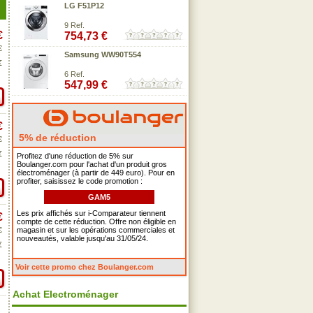
LG F51P12
9 Ref.
€
754,73 €
€
Samsung WW90T554
€
6 Ref.
547,99 €
€
5% de réduction
€
€
Profitez d'une réduction de 5% sur
Boulanger.com pour l'achat d'un produit gros
électroménager (à partir de 449 euro). Pour en
profiter, saisissez le code promotion :
GAM5
Les prix affichés sur i-Comparateur tiennent
€
compte de cette réduction. Offre non éligible en
€
magasin et sur les opérations commerciales et
nouveautés, valable jusqu'au 31/05/24.
€
Voir cette promo chez Boulanger.com
Achat Electroménager