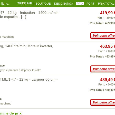
 ligne.
TRIER PAR :
BOUTIQUE
DÉSIGNATION
PRIX
PORT
PRIX TOTAL
- 12 kg - Induction - 1400 trs/min
419,99 
de capacité -
[...]
Port : + 39,99 
Prix Total : 459,98 
Voir cette offre
ce marchand
 1400 trs/min, Moteur inverter,
463,95 
Port : + 0,00 
Prix Total : 463,95 
ace
Voir cette offre
yez le premier à déposer le votre
ME/1-47 - 12 kg - Largeur 60 cm -
489,49 
Port : + 0,00 
Prix Total : 489,49 
e
Voir cette offre
 marchand
amme de prix