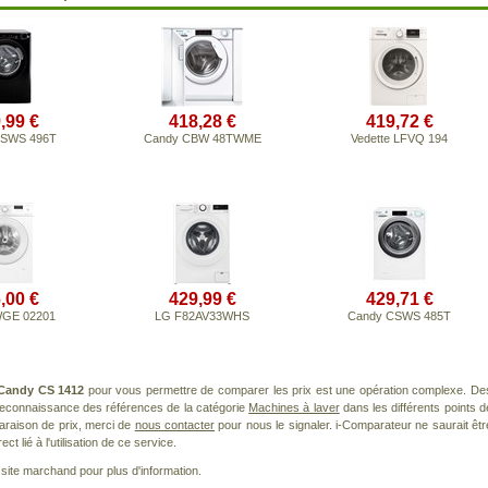
,99 €
418,28 €
419,72 €
CSWS 496T
Candy CBW 48TWME
Vedette LFVQ 194
,00 €
429,99 €
429,71 €
WGE 02201
LG F82AV33WHS
Candy CSWS 485T
Candy CS 1412
pour vous permettre de comparer les prix est une opération complexe. De
 reconnaissance des références de la catégorie
Machines à laver
dans les différents points d
araison de prix, merci de
nous contacter
pour nous le signaler. i-Comparateur ne saurait êtr
 lié à l'utilisation de ce service.
le site marchand pour plus d'information.