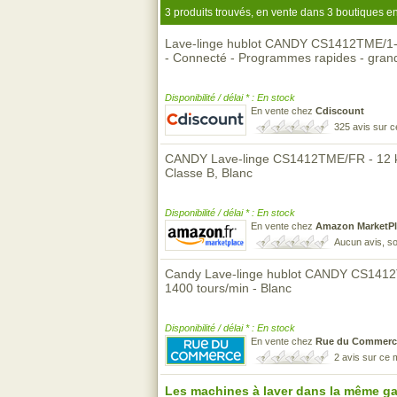
3 produits trouvés, en vente dans 3 boutiques en
Lave-linge hublot CANDY CS1412TME/1-47 
- Connecté - Programmes rapides - gran
Disponibilité / délai * : En stock
En vente chez
Cdiscount
325 avis sur 
CANDY Lave-linge CS1412TME/FR - 12 kg,
Classe B, Blanc
Disponibilité / délai * : En stock
En vente chez
Amazon MarketPl
Aucun avis, so
Candy Lave-linge hublot CANDY CS1412T
1400 tours/min - Blanc
Disponibilité / délai * : En stock
En vente chez
Rue du Commerc
2 avis sur ce
Les machines à laver dans la même g