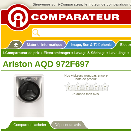
Bienvenue sur i-Comparateur, le moteur de comparaison de
Matériel informatique
Image, Son & Téléphonie
Elect
i-Comparateur de prix
»
Electroménager
»
Lavage & Séchage
»
Lave-linge
» 
Ariston AQD 972F697
Nos visiteurs n'ont pas encore
noté ce produit
Je donne mon avis !
Comparer et acheter
Déposer un avis