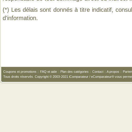
(*) Les délais sont donnés à titre indicatif, cons
d'information.
Coupons et promotions
::
FAQ et aide
::
Plan des catégories
::
Contact
::
A propos
::
Parten
Tous droits réservés. Copyright © 2003-2021 iComparateur / eComparateur® vous perme