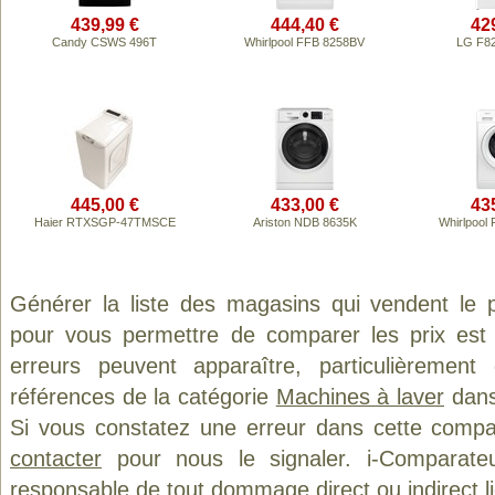
439,99 €
444,40 €
42
Candy CSWS 496T
Whirlpool FFB 8258BV
LG F8
445,00 €
433,00 €
43
Haier RTXSGP-47TMSCE
Ariston NDB 8635K
Whirlpool
Générer la liste des magasins qui vendent le 
pour vous permettre de comparer les prix est
erreurs peuvent apparaître, particulièremen
références de la catégorie
Machines à laver
dans 
Si vous constatez une erreur dans cette compa
contacter
pour nous le signaler. i-Comparate
responsable de tout dommage direct ou indirect lié 