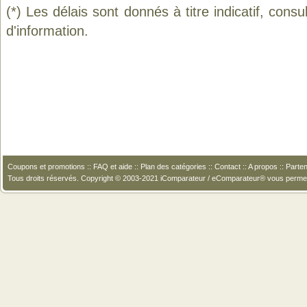
(*) Les délais sont donnés à titre indicatif, cons
d'information.
Coupons et promotions
::
FAQ et aide
::
Plan des catégories
::
Contact
::
A propos
::
Parten
Tous droits réservés. Copyright © 2003-2021 iComparateur / eComparateur® vous perme