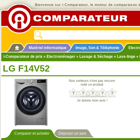
Bienvenue sur i-Comparateur, le moteur de comparaison de
Matériel informatique
Image, Son & Téléphonie
Elect
i-Comparateur de prix
»
Electroménager
»
Lavage & Séchage
»
Lave-linge
» 
LG F14V52
Nos visiteurs n'ont pas encore
noté ce produit
Je donne mon avis !
Comparer et acheter
Déposer un avis