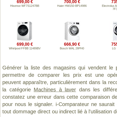
699,00 €
700,00 €
73
Hisense WF7S1247BB
Haier HW150-BP14986
Electrolux 
7F3
699,00 €
666,90 €
75
Whirlpool FFBB 11489BV
Bosch WAL 28PH0
LG 
Générer la liste des magasins qui vendent le 
permettre de comparer les prix est une opér
peuvent apparaître, particulièrement dans la re
la catégorie
Machines à laver
dans les différ
constatez une erreur dans cette comparaison de
pour nous le signaler. i-Comparateur ne saurait
tout dommage direct ou indirect lié à l'utilisation 