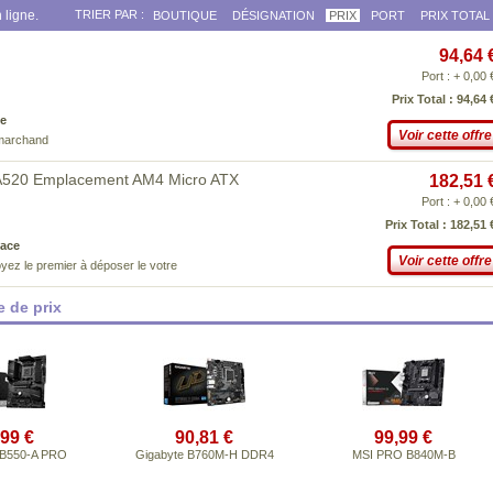
 ligne.
TRIER PAR :
BOUTIQUE
DÉSIGNATION
PRIX
PORT
PRIX TOTAL
94,64 
Port : + 0,00 
Prix Total : 94,64 
e
Voir cette offre
 marchand
520 Emplacement AM4 Micro ATX
182,51 
Port : + 0,00 
Prix Total : 182,51 
ace
Voir cette offre
yez le premier à déposer le votre
 de prix
,99 €
90,81 €
99,99 €
B550-A PRO
Gigabyte B760M-H DDR4
MSI PRO B840M-B