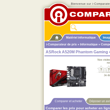
Bienvenue sur i-Comparateu
Matériel informatique
Imag
i-Comparateur de prix
»
Informatique
»
Compo
ASRock A520M Phantom Gaming 
Nos visite
no
Je d
Comparer et acheter
Déposer un avi
Comparer les prix pour acheter en lig