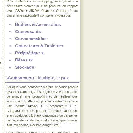
Pour continuer votre shopping, vous pouvez si
nécessaire trouver plus de produits en rapport
avec
ASRock A520M Phantom Gaming 4
, ou
choisir une catégorie à comparer ci-dessous
Boîtiers & Accessoires
Composants
Consommables
Ordinateurs & Tablettes
Périphériques
e
Réseaux
s
Stockage
-
i-Comparateur : le choix, le prix
Lorsque vous comparez les prix de votre produit
avant de l'acheter, vous augmentez vos chances
de trouver une promotion et de réaliser des
économies. N'attendez plus les soldes pour faire
une bonne affaire ! i-Comparateur / e-
Comparateur vous permet d'accéder facilement
et en quelques clics aux catalogues de centaines
de revendeurs de matériel informatique, image,
son, téléphonie, électroménager, etc..
Pour faciliter votre achat, la technique de