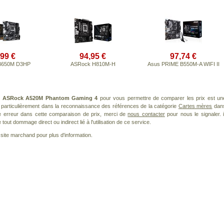
,99 €
94,95 €
97,74 €
 B650M D3HP
ASRock H810M-H
Asus PRIME B550M-A WIFI II
t
ASRock A520M Phantom Gaming 4
pour vous permettre de comparer les prix est un
 particulièrement dans la reconnaissance des références de la catégorie
Cartes mères
dan
ne erreur dans cette comparaison de prix, merci de
nous contacter
pour nous le signaler. i
ut dommage direct ou indirect lié à l'utilisation de ce service.
le site marchand pour plus d'information.