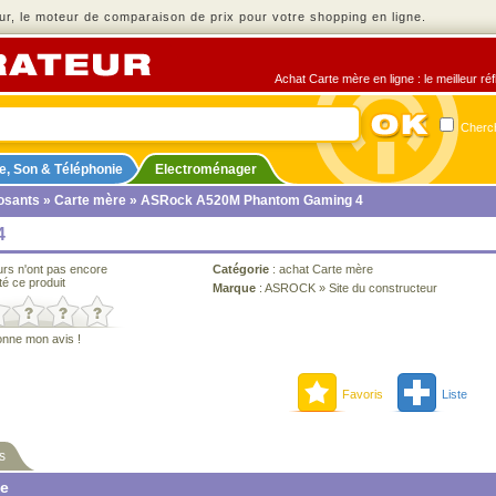
r, le moteur de comparaison de prix pour votre shopping en ligne.
Achat Carte mère en ligne : le meilleur ré
Cherch
e, Son & Téléphonie
Electroménager
sants
»
Carte mère
» ASRock A520M Phantom Gaming 4
4
urs n'ont pas encore
Catégorie
:
achat Carte mère
té ce produit
Marque
:
ASROCK
»
Site du constructeur
onne mon avis !
Favoris
Liste
s
ne