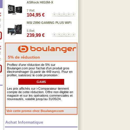
ASRock H810M-X
7 Ref.
€
104,95 €
€
MSI Z890 GAMING PLUS WiFi
€
5 Ref.
239,99 €
€
€
5% de réduction
€
Profitez d'une réduction de 5% sur
Boulanger.com pour l'achat d'un produit gros
électroménager (à partir de 449 euro). Pour en
profiter, saisissez le code promotion :
GAM5
Les prix affichés sur i-Comparateur tiennent
compte de cette réduction. Offre non éligible en
magasin et sur les opérations commerciales et
nouveautés, valable jusqu'au 31/05/24.
Voir cette promo chez Boulanger.com
Achat Informatique