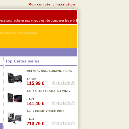
Mon compte
::
Inscription
flexe pour acheter pas cher, c'est de comparer les prix !
er dans les Cartes mères
Top Cartes mères
MSI MPG B550 GAMING PLUS
12 Ref.
115,99 €
Asus STRIX B550-F GAMING
6 Ref.
141,40 €
Asus PRIME Z890-P WIFI
5 Ref.
210,79 €