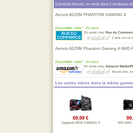
2 produits trouvés, en vente dans 2 boutiques en
Asrock A520M PHANTOM GAMING 4
Disponibilité / délai * : En stock
En vente chez
Rue du Commerc
2 avis sur ce
Asrock A520M Phantom Gaming 4 AMD A
Disponibilité / délai * : En stock
En vente chez
Amazon MarketPl
Aucun avis, so
Les cartes mères dans la même gamme
89,99 €
99
Gigabyte B550 GAMING X
MSI MAG 