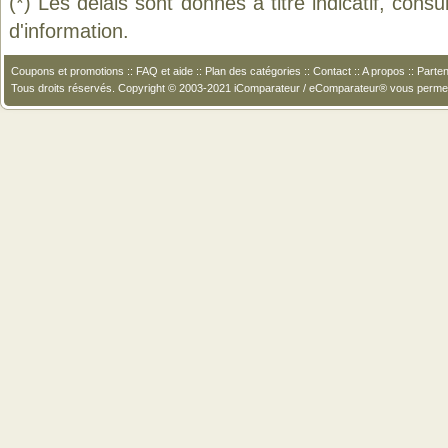
(*) Les délais sont donnés à titre indicatif, cons
d'information.
Coupons et promotions
::
FAQ et aide
::
Plan des catégories
::
Contact
::
A propos
::
Parten
Tous droits réservés. Copyright © 2003-2021 iComparateur / eComparateur® vous perme