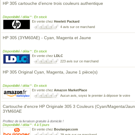
HP 305 cartouche d’encre trois couleurs authentique
Disponibilité / délai * : En stock
En vente chez
Hewlett Packard
4 avis sur ce marchand
HP 305 (3YM60AE) - Cyan, Magenta et Jaune
Disponibilité / délai * : En stock
En vente chez
LDLC
223 avis sur ce marchand
HP 305 Original Cyan, Magenta, Jaune 1 pièce(s)
Disponibilité / délai * : En stock
En vente chez
Amazon MarketPlace
Aucun avis, soyez le premier à déposer le votre
Cartouche d'encre HP Originale 305 3 Couleurs (Cyan/Magenta/Jaun
3YM60AE
Profitez de la livraison gratuite à domicile !
Disponibilité / délai * : 4 à 5 jours
En vente chez
Boulanger.com
29 avis sur ce marchand