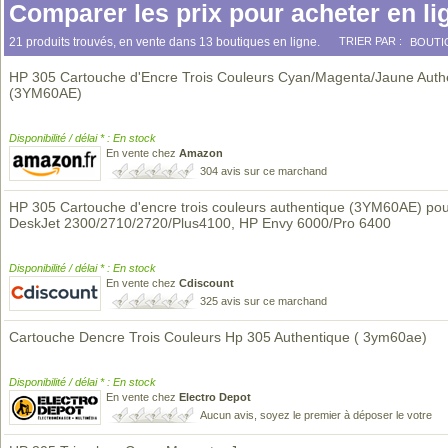
Comparer les prix pour acheter en li
21 produits trouvés, en vente dans 13 boutiques en ligne.
TRIER PAR :
BOUTI
HP 305 Cartouche d'Encre Trois Couleurs Cyan/Magenta/Jaune Auth
(3YM60AE)
Disponibilité / délai * : En stock
En vente chez
Amazon
304 avis sur ce marchand
HP 305 Cartouche d'encre trois couleurs authentique (3YM60AE) po
DeskJet 2300/2710/2720/Plus4100, HP Envy 6000/Pro 6400
Disponibilité / délai * : En stock
En vente chez
Cdiscount
325 avis sur ce marchand
Cartouche Dencre Trois Couleurs Hp 305 Authentique ( 3ym60ae)
Disponibilité / délai * : En stock
En vente chez
Electro Depot
Aucun avis, soyez le premier à déposer le votre