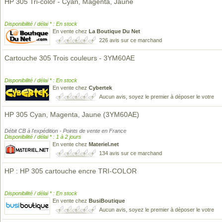
HP 305 Tri-color - Cyan, Magenta, Jaune
Disponibilité / délai * : En stock
En vente chez
La Boutique Du Net
226 avis sur ce marchand
Cartouche 305 Trois couleurs - 3YM60AE
Disponibilité / délai * : En stock
En vente chez
Cybertek
Aucun avis, soyez le premier à déposer le votre
HP 305 Cyan, Magenta, Jaune (3YM60AE)
Débit CB à l'expédition - Points de vente en France
Disponibilité / délai * : 1 à 2 jours
En vente chez
Materiel.net
134 avis sur ce marchand
HP : HP 305 cartouche encre TRI-COLOR
Disponibilité / délai * : En stock
En vente chez
BusiBoutique
Aucun avis, soyez le premier à déposer le votre