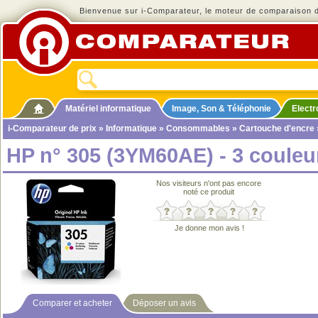
Bienvenue sur i-Comparateur, le moteur de comparaison de
Matériel informatique
Image, Son & Téléphonie
Elect
i-Comparateur de prix
»
Informatique
»
Consommables
»
Cartouche d'encre
HP n° 305 (3YM60AE) - 3 couleu
Nos visiteurs n'ont pas encore
noté ce produit
Je donne mon avis !
Comparer et acheter
Déposer un avis