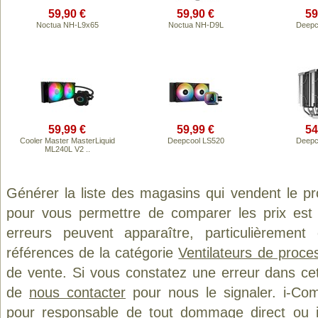
59,90 €
59,90 €
59
Noctua NH-L9x65
Noctua NH-D9L
Deepc
59,99 €
59,99 €
54
Cooler Master MasterLiquid
Deepcool LS520
Deepc
ML240L V2 ..
Générer la liste des magasins qui vendent le p
pour vous permettre de comparer les prix est
erreurs peuvent apparaître, particulièremen
références de la catégorie
Ventilateurs de proce
de vente. Si vous constatez une erreur dans ce
de
nous contacter
pour nous le signaler. i-Com
pour responsable de tout dommage direct ou indi