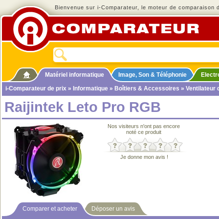
Bienvenue sur i-Comparateur, le moteur de comparaison de
Matériel informatique
Image, Son & Téléphonie
Elect
i-Comparateur de prix
»
Informatique
»
Boîtiers & Accessoires
»
Ventilateur
Raijintek Leto Pro RGB
Nos visiteurs n'ont pas encore
noté ce produit
Je donne mon avis !
Comparer et acheter
Déposer un avis