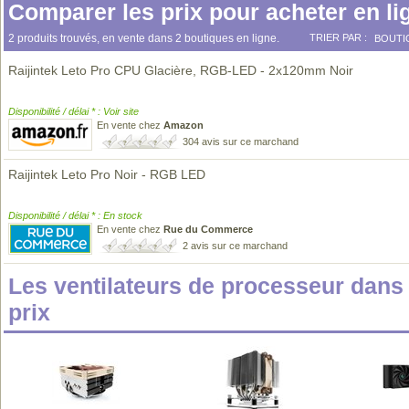
Comparer les prix pour acheter en li
2 produits trouvés, en vente dans 2 boutiques en ligne.
TRIER PAR :
BOUTI
Raijintek Leto Pro CPU Glacière, RGB-LED - 2x120mm Noir
Disponibilité / délai * : Voir site
En vente chez
Amazon
304 avis sur ce marchand
Raijintek Leto Pro Noir - RGB LED
Disponibilité / délai * : En stock
En vente chez
Rue du Commerce
2 avis sur ce marchand
Les ventilateurs de processeur dan
prix