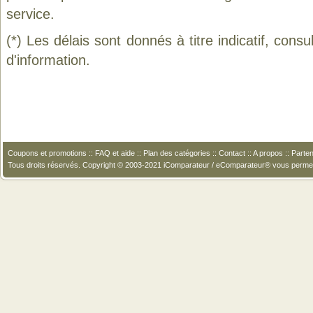
service.
(*) Les délais sont donnés à titre indicatif, cons
d'information.
Coupons et promotions
::
FAQ et aide
::
Plan des catégories
::
Contact
::
A propos
::
Parten
Tous droits réservés. Copyright © 2003-2021 iComparateur / eComparateur® vous perme