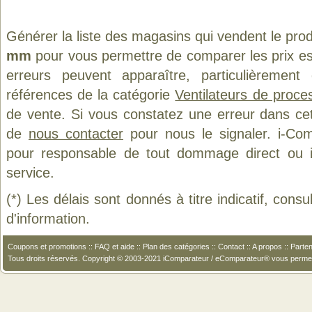
Générer la liste des magasins qui vendent le pro
mm
pour vous permettre de comparer les prix e
erreurs peuvent apparaître, particulièremen
références de la catégorie
Ventilateurs de proce
de vente. Si vous constatez une erreur dans ce
de
nous contacter
pour nous le signaler. i-Com
pour responsable de tout dommage direct ou indi
service.
(*) Les délais sont donnés à titre indicatif, cons
d'information.
Coupons et promotions
::
FAQ et aide
::
Plan des catégories
::
Contact
::
A propos
::
Parten
Tous droits réservés. Copyright © 2003-2021 iComparateur / eComparateur® vous perme