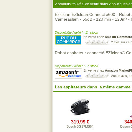
2 produits trouvés, en vente dans 2 boutiques en
Eziclean EZIclean Connect x600 - Robot 
Cameraslam - 55dB - 120 min - 120m² -
Disponibilité / délai * : En stock
En vente chez
Rue du Commerc
2 avis sur ce
Robot aspirateur connecté EZIclean® Co
Disponibilité / délai * : En stock
En vente chez
Amazon MarketPl
Aucun avis, so
Les aspirateurs dans la même gamme 
319,99 €
340
Bosch BGS7MS64
Dyson O