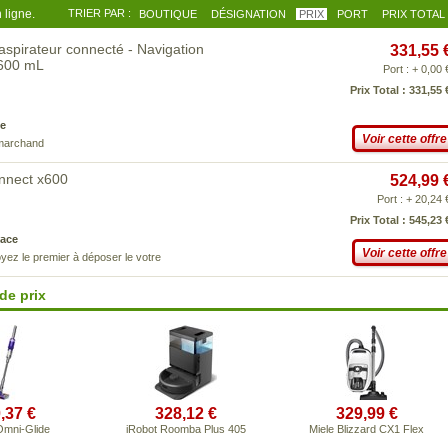
 ligne.
TRIER PAR :
BOUTIQUE
DÉSIGNATION
PRIX
PORT
PRIX TOTAL
aspirateur connecté - Navigation
331,55 
 600 mL
Port : + 0,00 
Prix Total : 331,55 
e
Voir cette offre
 marchand
nnect x600
524,99 
Port : + 20,24 
Prix Total : 545,23 
ace
Voir cette offre
yez le premier à déposer le votre
de prix
,37 €
328,12 €
329,99 €
mni-Glide
iRobot Roomba Plus 405
Miele Blizzard CX1 Flex