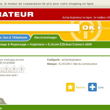
r, le moteur de comparaison de prix pour votre shopping en ligne.
Achat Aspirateur en ligne : le meilleur r
Cherch
e, Son & Téléphonie
Electroménager
nage & Repassage
»
Aspirateur
» E.zicom EZIclean Connect x600
urs n'ont pas encore
Catégorie
:
achat Aspirateur
té ce produit
Marque
:
E.ZICOM
»
Site du constructeur
onne mon avis !
Favoris
Liste
s
ne