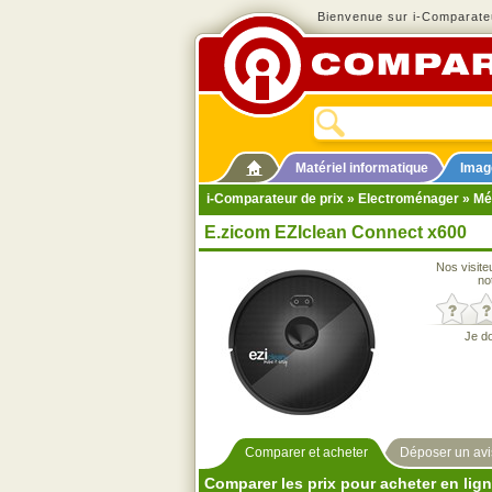
Bienvenue sur i-Comparateu
Matériel informatique
Imag
i-Comparateur de prix
»
Electroménager
»
Mé
E.zicom EZIclean Connect x600
Nos visite
no
Je d
Comparer et acheter
Déposer un avi
Comparer les prix pour acheter en lig