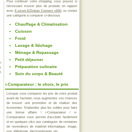
Pour continuer votre shopping, vous pouvez si
nécessaire trouver plus de produits en rapport
avec
E.zicom EZIclean Connect x600
, ou choisir
une catégorie à comparer ci-dessous
Chauffage & Climatisation
Cuisson
Froid
Lavage & Séchage
Ménage & Repassage
Petit déjeuner
n
Préparation culinaire
s
e
Soin du corps & Beauté
i-Comparateur : le choix, le prix
Lorsque vous comparez les prix de votre produit
avant de l'acheter, vous augmentez vos chances
de trouver une promotion et de réaliser des
économies. N'attendez plus les soldes pour faire
une bonne affaire ! i-Comparateur / e-
Comparateur vous permet d'accéder facilement
et en quelques clics aux catalogues de centaines
de revendeurs de matériel informatique, image,
son, téléphonie, électroménager, etc..