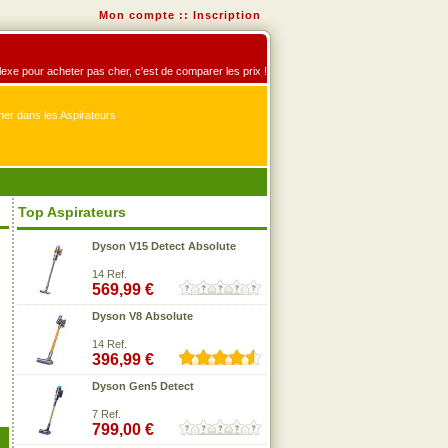
Mon compte
::
Inscription
éflexe pour acheter pas cher, c'est de comparer les prix !
er dans les Aspirateurs
Top Aspirateurs
Dyson V15 Detect Absolute
14 Ref.
569,99 €
Dyson V8 Absolute
14 Ref.
396,99 €
Dyson Gen5 Detect
7 Ref.
799,00 €