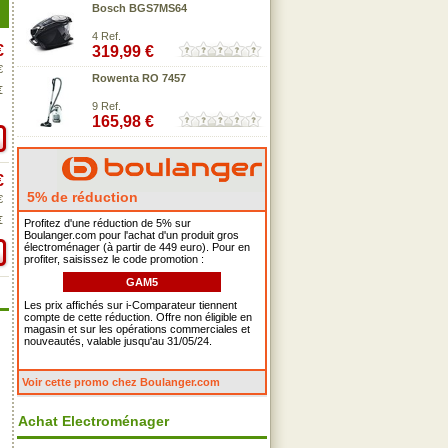
Bosch BGS7MS64
4 Ref.
€
319,99 €
€
Rowenta RO 7457
€
9 Ref.
165,98 €
€
5% de réduction
€
€
Profitez d'une réduction de 5% sur
Boulanger.com pour l'achat d'un produit gros
électroménager (à partir de 449 euro). Pour en
profiter, saisissez le code promotion :
GAM5
Les prix affichés sur i-Comparateur tiennent
compte de cette réduction. Offre non éligible en
magasin et sur les opérations commerciales et
nouveautés, valable jusqu'au 31/05/24.
Voir cette promo chez Boulanger.com
Achat Electroménager