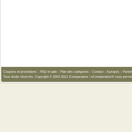
Coupons et promotions
::
FAQ et aide
::
Plan des catégories
::
Contact
::
A propos
::
Parten
Tous droits réservés. Copyright © 2003-2021 iComparateur / eComparateur® vous perme