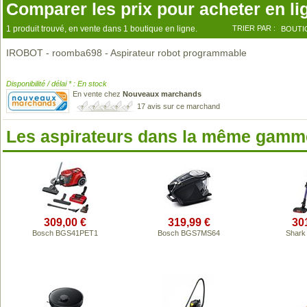
Comparer les prix pour acheter en li
1 produit trouvé, en vente dans 1 boutique en ligne.
TRIER PAR :
BOUTI
IROBOT - roomba698 - Aspirateur robot programmable
Disponibilité / délai * : En stock
En vente chez
Nouveaux marchands
17 avis sur ce marchand
Les aspirateurs dans la même gamme
309,00 €
319,99 €
30
Bosch BGS41PET1
Bosch BGS7MS64
Shark