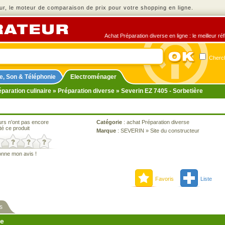
r, le moteur de comparaison de prix pour votre shopping en ligne.
Achat Préparation diverse en ligne : le meilleur ré
Cherch
e, Son & Téléphonie
Electroménager
paration culinaire
»
Préparation diverse
» Severin EZ 7405 - Sorbetière
urs n'ont pas encore
Catégorie
:
achat Préparation diverse
té ce produit
Marque
:
SEVERIN
»
Site du constructeur
onne mon avis !
Favoris
Liste
s
ne