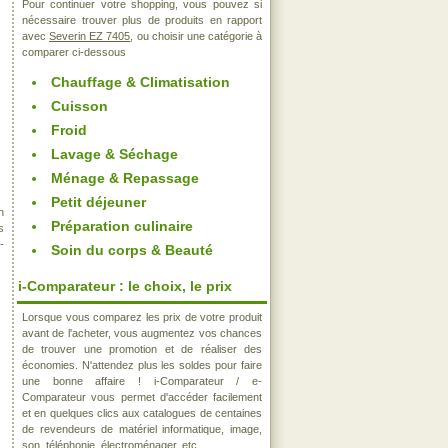
Pour continuer votre shopping, vous pouvez si
nécessaire trouver plus de produits en rapport
avec
Severin EZ 7405
, ou choisir une catégorie à
comparer ci-dessous
Chauffage & Climatisation
Cuisson
Froid
Lavage & Séchage
Ménage & Repassage
Petit déjeuner
n
Préparation culinaire
s
-
Soin du corps & Beauté
i-Comparateur : le choix, le prix
Lorsque vous comparez les prix de votre produit
avant de l'acheter, vous augmentez vos chances
de trouver une promotion et de réaliser des
économies. N'attendez plus les soldes pour faire
une bonne affaire ! i-Comparateur / e-
Comparateur vous permet d'accéder facilement
et en quelques clics aux catalogues de centaines
de revendeurs de matériel informatique, image,
son, téléphonie, électroménager, etc..