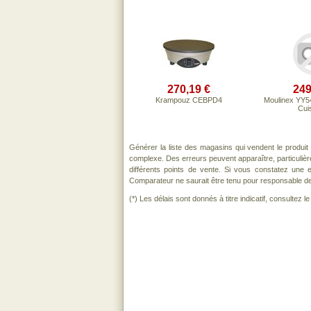
270,19 €
249
Krampouz CEBPD4
Moulinex YY5
Cuis
Générer la liste des magasins qui vendent le produi
complexe. Des erreurs peuvent apparaître, particuliè
différents points de vente. Si vous constatez une
Comparateur ne saurait être tenu pour responsable de to
(*) Les délais sont donnés à titre indicatif, consultez 