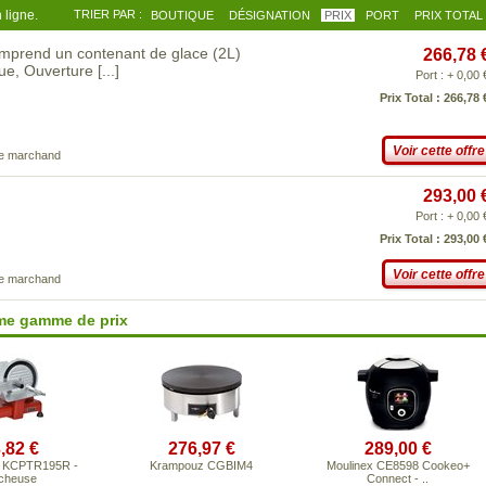
 ligne.
TRIER PAR :
BOUTIQUE
DÉSIGNATION
PRIX
PORT
PRIX TOTAL
mprend un contenant de glace (2L)
266,78 
ique, Ouverture
[...]
Port : + 0,00 
Prix Total : 266,78 
Voir cette offre
ce marchand
293,00 
Port : + 0,00 
Prix Total : 293,00 
Voir cette offre
ce marchand
ême gamme de prix
,82 €
276,97 €
289,00 €
f KCPTR195R -
Krampouz CGBIM4
Moulinex CE8598 Cookeo+
cheuse
Connect - ..