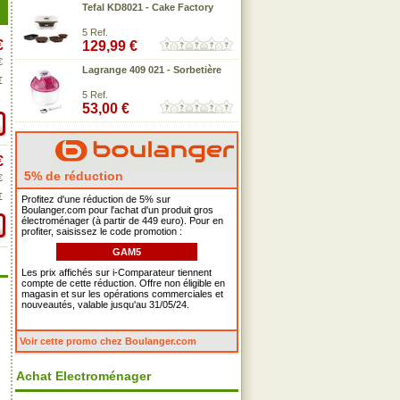
Tefal KD8021 - Cake Factory
5 Ref.
€
129,99 €
€
Lagrange 409 021 - Sorbetière
€
5 Ref.
53,00 €
€
5% de réduction
€
€
Profitez d'une réduction de 5% sur
Boulanger.com pour l'achat d'un produit gros
électroménager (à partir de 449 euro). Pour en
profiter, saisissez le code promotion :
GAM5
Les prix affichés sur i-Comparateur tiennent
compte de cette réduction. Offre non éligible en
magasin et sur les opérations commerciales et
nouveautés, valable jusqu'au 31/05/24.
Voir cette promo chez Boulanger.com
Achat Electroménager