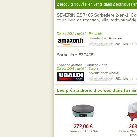
2 produits trouvés, en vente dans 2 boutiques en
SEVERIN EZ 7405 Sorbetière 2-en-1, Co
et un livre de recettes, Minuterie numér
Disponibilité / délai * : En stock
En vente chez
Amazon
304 avis sur 
Sorbetière EZ7405
Livraison gratuite - Garantie 2 ans
Disponibilité / délai * : 2 jours
En vente chez
Ubaldi
363 avis sur 
Les préparations diverses dans la m
272,00 €
263
Krampouz CEBPA4
Kitchen Che
Tran