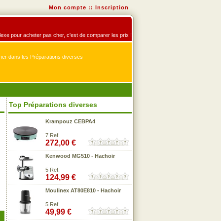
Mon compte
::
Inscription
flexe pour acheter pas cher, c'est de comparer les prix !
er dans les Préparations diverses
Top Préparations diverses
Krampouz CEBPA4
7 Ref.
272,00 €
Kenwood MG510 - Hachoir
5 Ref.
124,99 €
Moulinex AT80E810 - Hachoir
5 Ref.
49,99 €