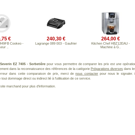
,75 €
240,30 €
264,00 €
449FB Cookeo -
Lagrange 089 003 - Gaufrier
Kitchen Chef HBZ12EAU -
eur ..
Machine à G..
t
Severin EZ 7405 - Sorbetière
pour vous permettre de comparer les prix est une opératio
rement dans la reconnaissance des références de la catégorie
Préparations diverses
dans le
 erreur dans cette comparaison de prix, merci de
nous contacter
pour nous le signaler. i
ut dommage direct ou indirect lié à l'utilisation de ce service.
le site marchand pour plus d'information.