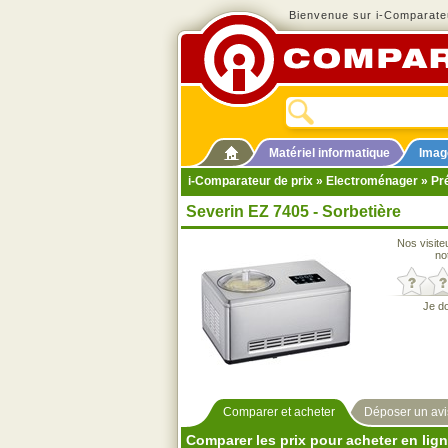
Bienvenue sur i-Comparateu
Matériel informatique
Imag
i-Comparateur de prix
»
Electroménager
»
Pré
Severin EZ 7405 - Sorbetière
Nos visite
no
Je d
Comparer et acheter
Déposer un avi
Comparer les prix pour acheter en lig