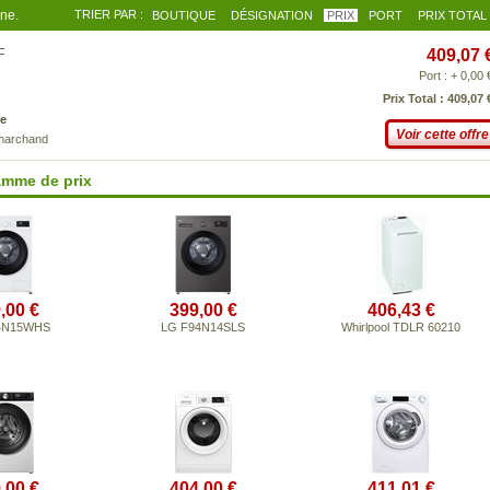
gne.
TRIER PAR :
BOUTIQUE
DÉSIGNATION
PRIX
PORT
PRIX TOTAL
F
409,07 
Port : + 0,00 
Prix Total : 409,07 
e
Voir cette offre
 marchand
amme de prix
,00 €
399,00 €
406,43 €
4N15WHS
LG F94N14SLS
Whirlpool TDLR 60210
,00 €
404,00 €
411,01 €