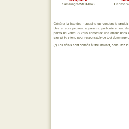
Samsung WW80TA046
Hisense 
Générer la liste des magasins qui vendent le produit
Des erreurs peuvent apparaître, particulièrement d
points de vente. Si vous constatez une erreur dans 
saurait être tenu pour responsable de tout dommage direc
(*) Les délais sont donnés à titre indicatif, consultez 