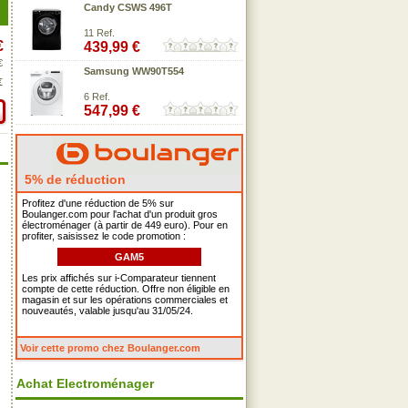
Candy CSWS 496T
11 Ref.
€
439,99 €
€
Samsung WW90T554
€
6 Ref.
547,99 €
5% de réduction
Profitez d'une réduction de 5% sur
Boulanger.com pour l'achat d'un produit gros
électroménager (à partir de 449 euro). Pour en
profiter, saisissez le code promotion :
GAM5
Les prix affichés sur i-Comparateur tiennent
compte de cette réduction. Offre non éligible en
magasin et sur les opérations commerciales et
nouveautés, valable jusqu'au 31/05/24.
Voir cette promo chez Boulanger.com
Achat Electroménager