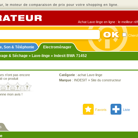
r, le moteur de comparaison de prix pour votre shopping en ligne.
Achat Lave-linge en ligne : le meilleur r
Cherch
e, Son & Téléphonie
Electroménager
vage & Séchage
»
Lave-linge
» Indesit BWA 71452
urs n'ont pas encore
Catégorie
:
achat Lave-linge
té ce produit
Marque
:
INDESIT
»
Site du constructeur
onne mon avis !
Favoris
Liste
s
ne