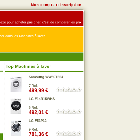
Mon compte
::
Inscription
éflexe pour acheter pas cher, c'est de comparer les prix !
er dans les Machines à laver
Top Machines à laver
Samsung WW80T554
7 Ref.
499,99 €
LG F14R15WHS
6 Ref.
492,01 €
LG F51P12
9 Ref.
781,36 €