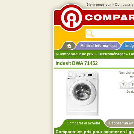
Bienvenue sur i-Comparateu
Matériel informatique
Imag
i-Comparateur de prix
»
Electroménager
»
La
Indesit BWA 71452
Nos visite
no
Je d
Comparer et acheter
Déposer un avi
Comparer les prix pour acheter en lig