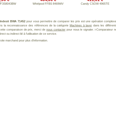
WF3S8043BW
Whirlpool FFBS 8469WV
Candy CSOW 4965TE
Indesit BWA 71452
pour vous permettre de comparer les prix est une opération complexe
ans la reconnaissance des références de la catégorie
Machines à laver
dans les différent
cette comparaison de prix, merci de
nous contacter
pour nous le signaler. i-Comparateur n
t ou indirect lié à l'utilisation de ce service.
le site marchand pour plus d'information.