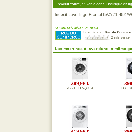
1 produit trouvé, en vente dans 1 boutique en li
Indesit Lave linge Frontal BWA 71 452 W
Disponibilité / délai * : En stock
En vente chez
Rue du Commerc
2 avis sur ce
Les machines à laver dans la même g
399,98 €
399
Vedette LFVQ 104
LG F9
419,98 €
399