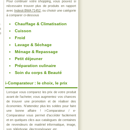
Pour continuer votre shopping, vous pouvez si
nécessaire trouver plus de produits en rapport
avec
Indesit BWA 71452
, ou choisir une catégorie
à comparer ci-dessous
Chauffage & Climatisation
.
s
Cuisson
e
Froid
Lavage & Séchage
Ménage & Repassage
Petit déjeuner
Préparation culinaire
Soin du corps & Beauté
i-Comparateur : le choix, le prix
Lorsque vous comparez les prix de votre produit
avant de l'acheter, vous augmentez vos chances
de trouver une promotion et de réaliser des
économies. N'attendez plus les soldes pour faire
une bonne affaire ! i-Comparateur / e-
Comparateur vous permet d'accéder facilement
et en quelques clics aux catalogues de centaines
de revendeurs de matériel informatique, image,
son, téléphonie, électroménager, etc..