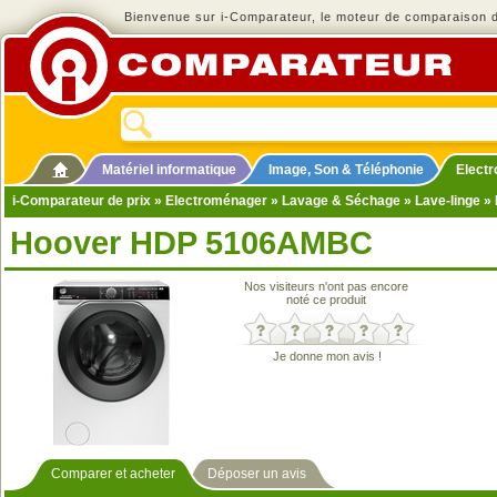
Bienvenue sur i-Comparateur, le moteur de comparaison de
Matériel informatique
Image, Son & Téléphonie
Elect
i-Comparateur de prix
»
Electroménager
»
Lavage & Séchage
»
Lave-linge
» 
Hoover HDP 5106AMBC
Nos visiteurs n'ont pas encore
noté ce produit
Je donne mon avis !
Comparer et acheter
Déposer un avis