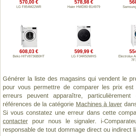
570,00 €
578,98 €
56
LG F854M22WR
Haier HWD80-B14979
Samsun
608,03 €
599,99 €
55
Beko HITV8736B0HT
LG F34R50WHS
Electrolux 
7F
Générer la liste des magasins qui vendent le p
pour vous permettre de comparer les prix est
erreurs peuvent apparaître, particulièremen
références de la catégorie
Machines à laver
dans 
Si vous constatez une erreur dans cette compa
contacter
pour nous le signaler. i-Comparate
responsable de tout dommage direct ou indirect lié 