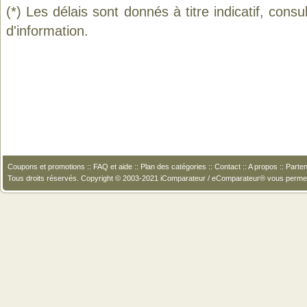
(*) Les délais sont donnés à titre indicatif, cons
d'information.
Coupons et promotions
::
FAQ et aide
::
Plan des catégories
::
Contact
::
A propos
::
Parten
Tous droits réservés. Copyright © 2003-2021 iComparateur / eComparateur® vous perme