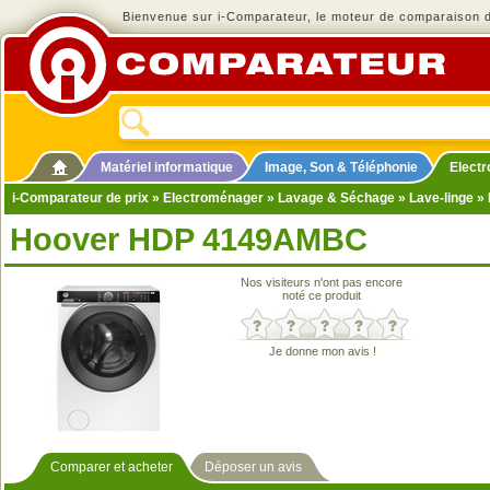
Bienvenue sur i-Comparateur, le moteur de comparaison de
Matériel informatique
Image, Son & Téléphonie
Elect
i-Comparateur de prix
»
Electroménager
»
Lavage & Séchage
»
Lave-linge
» 
Hoover HDP 4149AMBC
Nos visiteurs n'ont pas encore
noté ce produit
Je donne mon avis !
Comparer et acheter
Déposer un avis