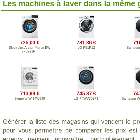
Les machines à laver dans la même
735,00 €
781,36 €
71
Electrolux Arthur Martin EW
LG F51P12
Samsun
7F3921R..
713,99 €
745,87 €
74
Siemens WI14W549
LG F4WV709P1
Samsung 
Générer la liste des magasins qui vendent le p
pour vous permettre de comparer les prix est
erreurs peuvent apparaître, particulièremen