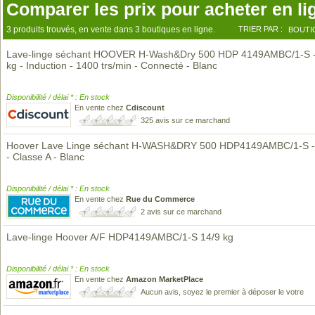
Comparer les prix pour acheter en li
3 produits trouvés, en vente dans 3 boutiques en ligne.
TRIER PAR :
BOUTI
Lave-linge séchant HOOVER H-Wash&Dry 500 HDP 4149AMBC/1-S - 
kg - Induction - 1400 trs/min - Connecté - Blanc
Disponibilité / délai * : En stock
En vente chez
Cdiscount
325 avis sur ce marchand
Hoover Lave Linge séchant H-WASH&DRY 500 HDP4149AMBC/1-S - 
- Classe A - Blanc
Disponibilité / délai * : En stock
En vente chez
Rue du Commerce
2 avis sur ce marchand
Lave-linge Hoover A/F HDP4149AMBC/1-S 14/9 kg
Disponibilité / délai * : En stock
En vente chez
Amazon MarketPlace
Aucun avis, soyez le premier à déposer le votre