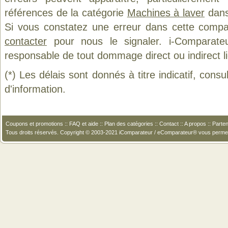
références de la catégorie
Machines à laver
dans 
Si vous constatez une erreur dans cette compa
contacter
pour nous le signaler. i-Comparate
responsable de tout dommage direct ou indirect lié 
(*) Les délais sont donnés à titre indicatif, cons
d'information.
Coupons et promotions
::
FAQ et aide
::
Plan des catégories
::
Contact
::
A propos
::
Parten
Tous droits réservés. Copyright © 2003-2021 iComparateur / eComparateur® vous perme