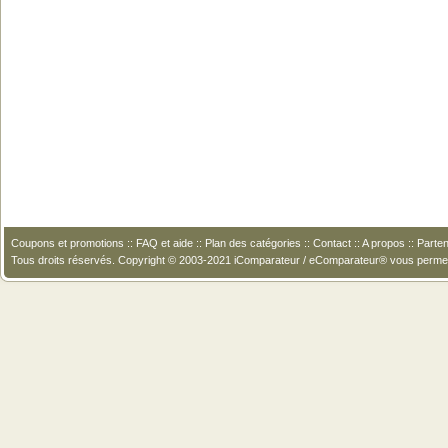
Coupons et promotions
::
FAQ et aide
::
Plan des catégories
::
Contact
::
A propos
::
Parten
Tous droits réservés. Copyright © 2003-2021 iComparateur / eComparateur® vous perme