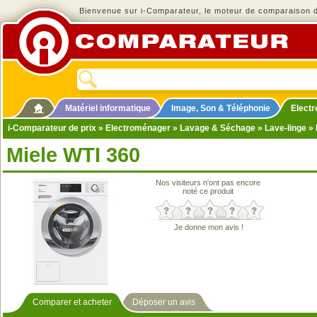
Bienvenue sur i-Comparateur, le moteur de comparaison de
Matériel informatique
Image, Son & Téléphonie
Elect
i-Comparateur de prix
»
Electroménager
»
Lavage & Séchage
»
Lave-linge
» 
Miele WTI 360
Nos visiteurs n'ont pas encore
noté ce produit
Je donne mon avis !
Comparer et acheter
Déposer un avis