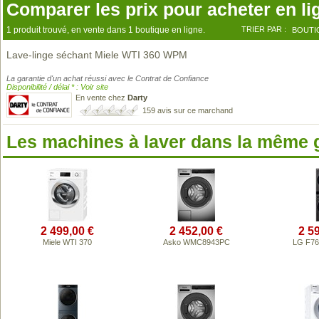
Comparer les prix pour acheter en li
1 produit trouvé, en vente dans 1 boutique en ligne.
TRIER PAR :
BOUTI
Lave-linge séchant Miele WTI 360 WPM
La garantie d'un achat réussi avec le Contrat de Confiance
Disponibilité / délai * : Voir site
En vente chez
Darty
159 avis sur ce marchand
Les machines à laver dans la même
2 499,00 €
2 452,00 €
2 5
Miele WTI 370
Asko WMC8943PC
LG F7