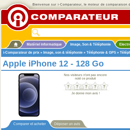
Bienvenue sur i-Comparateur, le moteur de comparaison de
Matériel informatique
Image, Son & Téléphonie
Elect
i-Comparateur de prix
»
Image, son & téléphonie
»
Téléphonie & GPS
»
Télép
Apple iPhone 12 - 128 Go
Nos visiteurs n'ont pas encore
noté ce produit
Je donne mon avis !
Comparer et acheter
Déposer un avis