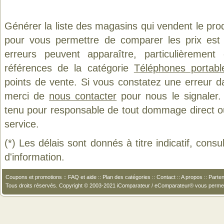
Générer la liste des magasins qui vendent le pro
pour vous permettre de comparer les prix est
erreurs peuvent apparaître, particulièremen
références de la catégorie
Téléphones portab
points de vente. Si vous constatez une erreur d
merci de
nous contacter
pour nous le signaler.
tenu pour responsable de tout dommage direct ou in
service.
(*) Les délais sont donnés à titre indicatif, cons
d'information.
Coupons et promotions
::
FAQ et aide
::
Plan des catégories
::
Contact
::
A propos
::
Parten
Tous droits réservés. Copyright © 2003-2021 iComparateur / eComparateur® vous perme