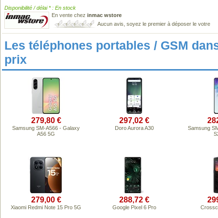
Disponibilité / délai * : En stock
En vente chez
inmac wstore
Aucun avis, soyez le premier à déposer le votre
Les téléphones portables / GSM da
prix
279,80 €
297,02 €
28
Samsung SM-A566 - Galaxy
Doro Aurora A30
Samsung SM
A56 5G
S
279,00 €
288,72 €
29
Xiaomi Redmi Note 15 Pro 5G
Google Pixel 6 Pro
Crossc