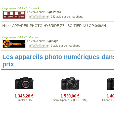
Disponibilité / délai * : En stock
En vente chez
Digit-Photo
131 avis sur ce marchand
Nikon APPAREIL PHOTO HYBRIDE Z7II BOITIER NU OP:049AN
Disponibilité / délai * : Voir site
En vente chez
Digimage
1 avis sur ce marchand
Les appareils photo numériques da
prix
1 345,28 €
1 530,00 €
1 4
Fujifilm X-T5
Sony Alpha 7 IV (ILCE-7M4)
Canon EO