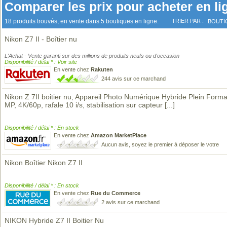
Comparer les prix pour acheter en li
18 produits trouvés, en vente dans 5 boutiques en ligne.
TRIER PAR :
BOUTI
Nikon Z7 II - Boîtier nu
L'Achat - Vente garanti sur des millions de produits neufs ou d'occasion
Disponibilité / délai * : Voir site
En vente chez
Rakuten
244 avis sur ce marchand
Nikon Z 7II boitier nu, Appareil Photo Numérique Hybride Plein Forma
MP, 4K/60p, rafale 10 i/s, stabilisation sur capteur
[...]
Disponibilité / délai * : En stock
En vente chez
Amazon MarketPlace
Aucun avis, soyez le premier à déposer le votre
Nikon Boîtier Nikon Z7 II
Disponibilité / délai * : En stock
En vente chez
Rue du Commerce
2 avis sur ce marchand
NIKON Hybride Z7 II Boitier Nu