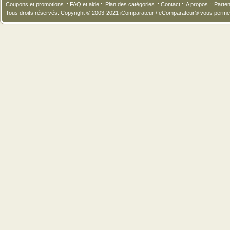
Coupons et promotions
::
FAQ et aide
::
Plan des catégories
::
Contact
::
A propos
::
Parten
Tous droits réservés. Copyright © 2003-2021 iComparateur / eComparateur® vous perme