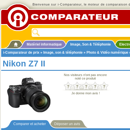
Bienvenue sur i-Comparateur, le moteur de comparaison de
Matériel informatique
Image, Son & Téléphonie
Elect
i-Comparateur de prix
»
Image, son & téléphonie
»
Photo & Vidéo numérique
Nikon Z7 II
Nos visiteurs n'ont pas encore
noté ce produit
Je donne mon avis !
Comparer et acheter
Déposer un avis