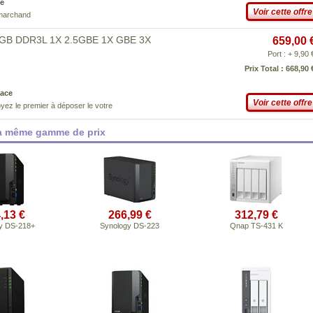
e
Voir cette offre
 marchand
GB DDR3L 1X 2.5GBE 1X GBE 3X
659,00 
Port : + 9,90 
Prix Total : 668,90 
ace
Voir cette offre
yez le premier à déposer le votre
la même gamme de prix
,13 €
266,99 €
312,79 €
y DS-218+
Synology DS-223
Qnap TS-431 K