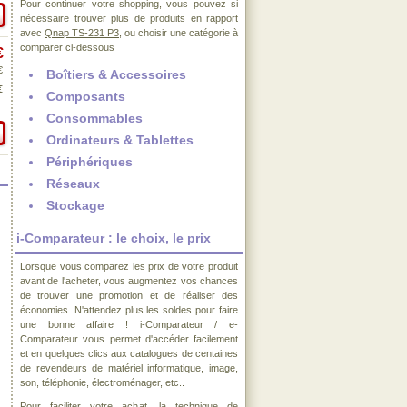
Pour continuer votre shopping, vous pouvez si
nécessaire trouver plus de produits en rapport
avec
Qnap TS-231 P3
, ou choisir une catégorie à
comparer ci-dessous
€
€
Boîtiers & Accessoires
€
Composants
Consommables
Ordinateurs & Tablettes
Périphériques
Réseaux
Stockage
i-Comparateur : le choix, le prix
Lorsque vous comparez les prix de votre produit
avant de l'acheter, vous augmentez vos chances
de trouver une promotion et de réaliser des
économies. N'attendez plus les soldes pour faire
une bonne affaire ! i-Comparateur / e-
Comparateur vous permet d'accéder facilement
et en quelques clics aux catalogues de centaines
de revendeurs de matériel informatique, image,
son, téléphonie, électroménager, etc..
Pour faciliter votre achat, la technique de