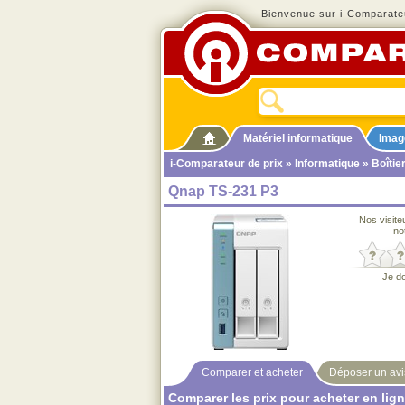
Bienvenue sur i-Comparateu
Matériel informatique
Imag
i-Comparateur de prix
»
Informatique
»
Boîtie
Qnap TS-231 P3
Nos visite
no
Je d
Comparer et acheter
Déposer un avi
Comparer les prix pour acheter en lig