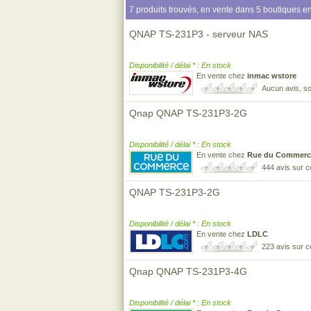
7 produits trouvés, en vente dans 5 boutiques en
QNAP TS-231P3 - serveur NAS
Disponibilité / délai * : En stock
En vente chez
inmac wstore
Aucun avis, so
Qnap QNAP TS-231P3-2G
Disponibilité / délai * : En stock
En vente chez
Rue du Commerc
444 avis sur 
QNAP TS-231P3-2G
Disponibilité / délai * : En stock
En vente chez
LDLC
223 avis sur 
Qnap QNAP TS-231P3-4G
Disponibilité / délai * : En stock