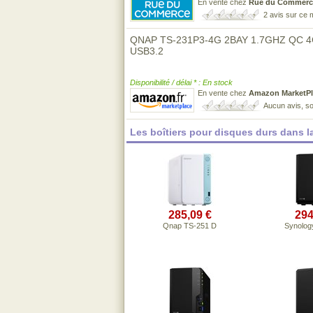
En vente chez
Rue du Commerc
2 avis sur ce
QNAP TS-231P3-4G 2BAY 1.7GHZ QC 4
USB3.2
Disponibilité / délai * : En stock
En vente chez
Amazon MarketPl
Aucun avis, so
Les boîtiers pour disques durs dans 
285,09 €
294
Qnap TS-251 D
Synolog