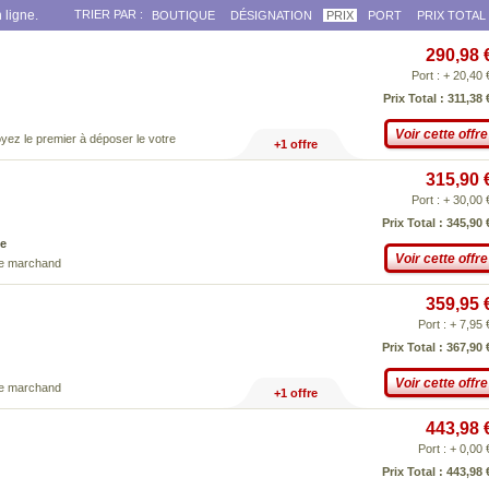
 ligne.
TRIER PAR :
BOUTIQUE
DÉSIGNATION
PRIX
PORT
PRIX TOTAL
290,98 
Port : + 20,40 
Prix Total : 311,38 
Voir cette offre
yez le premier à déposer le votre
+1 offre
315,90 
Port : + 30,00 
Prix Total : 345,90 
e
Voir cette offre
ce marchand
359,95 
Port : + 7,95 
Prix Total : 367,90 
Voir cette offre
ce marchand
+1 offre
443,98 
Port : + 0,00 
Prix Total : 443,98 