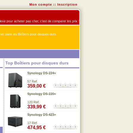
Mon compte
::
Inscription
éflexe pour acheter pas cher, c'est de comparer les prix !
er dans les Boîtiers pour disques durs
Top Boîtiers pour disques durs
Synology DS-224+
57 Ref.
359,00 €
Synology DS-220+
120 Ref.
339,99 €
Synology DS-423+
17 Ref.
474,95 €