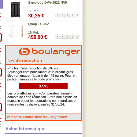
Synology DVA-1622 NVR
11 Ref.
€
30,35 €
€
Qnap TS-462
€
15 Ref.
499,00 €
€
€
5% de réduction
€
Profitez d'une réduction de 5% sur
Boulanger.com pour l'achat d'un produit gros
électroménager (à partir de 449 euro). Pour en
profiter, saisissez le code promotion :
€
GAM5
€
Les prix affichés sur i-Comparateur tiennent
compte de cette réduction. Offre non éligible en
€
magasin et sur les opérations commerciales et
nouveautés, valable jusqu'au 31/05/24.
Voir cette promo chez Boulanger.com
€
€
Achat Informatique
€