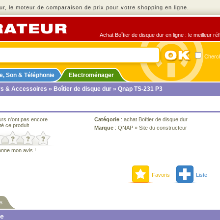
r, le moteur de comparaison de prix pour votre shopping en ligne.
Achat Boîtier de disque dur en ligne : le meilleur r
Cherch
e, Son & Téléphonie
Electroménager
rs & Accessoires
»
Boîtier de disque dur
» Qnap TS-231 P3
urs n'ont pas encore
Catégorie
:
achat Boîtier de disque dur
té ce produit
Marque
:
QNAP
»
Site du constructeur
onne mon avis !
Favoris
Liste
s
ne