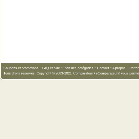
Coupons et promotions
::
FAQ et aide
::
Plan des catégories
::
Contact
::
A propos
::
Parten
Tous droits réservés. Copyright © 2003-2021 iComparateur / eComparateur® vous perme