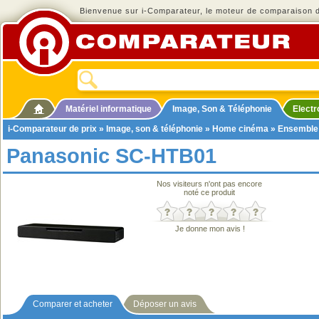
Bienvenue sur i-Comparateur, le moteur de comparaison de
Matériel informatique
Image, Son & Téléphonie
Elect
i-Comparateur de prix
»
Image, son & téléphonie
»
Home cinéma
»
Ensemble
Panasonic SC-HTB01
Nos visiteurs n'ont pas encore
noté ce produit
Je donne mon avis !
Comparer et acheter
Déposer un avis