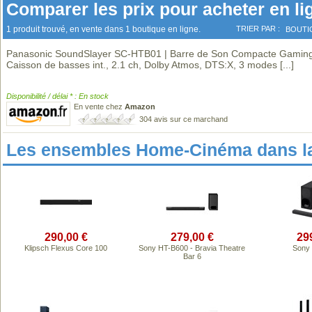
Comparer les prix pour acheter en li
1 produit trouvé, en vente dans 1 boutique en ligne.
TRIER PAR :
BOUTI
Panasonic SoundSlayer SC-HTB01 | Barre de Son Compacte Gamin
Caisson de basses int., 2.1 ch, Dolby Atmos, DTS:X, 3 modes
[...]
Disponibilité / délai * : En stock
En vente chez
Amazon
304 avis sur ce marchand
Les ensembles Home-Cinéma dans l
290,00 €
279,00 €
29
Klipsch Flexus Core 100
Sony HT-B600 - Bravia Theatre
Sony
Bar 6