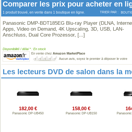
Comparer les prix pour acheter en li
1 produit trouvé, en vente dans 1 boutique en ligne.
TRIER PAR :
BOUTI
Panasonic DMP-BDT185EG Blu-ray Player (DLNA, Interne
Apps, Video on Demand, 4K Upscaling, 3D, USB, LAN-
Anschluss, Dual Core Prozessor,
[...]
Disponibilité / délai * : En stock
En vente chez
Amazon MarketPlace
Aucun avis, soyez le premier à déposer le votre
Les lecteurs DVD de salon dans la 
182,00 €
158,00 €
16
Panasonic DP-UB450
Panasonic DP-UB150
Panasoni