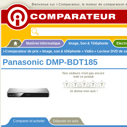
Bienvenue sur i-Comparateur, le moteur de comparaison de
Matériel informatique
Image, Son & Téléphonie
Elect
i-Comparateur de prix
»
Image, son & téléphonie
»
Vidéo
»
Lecteur DVD de s
Panasonic DMP-BDT185
Nos visiteurs n'ont pas encore
noté ce produit
Je donne mon avis !
Comparer et acheter
Déposer un avis