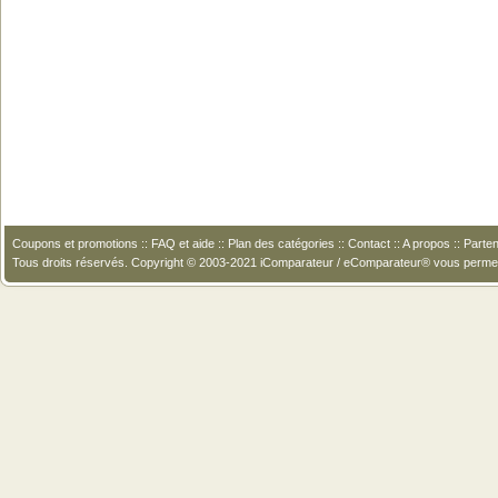
Coupons et promotions
::
FAQ et aide
::
Plan des catégories
::
Contact
::
A propos
::
Parten
Tous droits réservés. Copyright © 2003-2021 iComparateur / eComparateur® vous perme