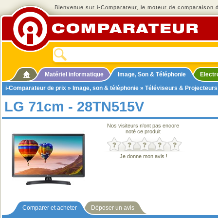
Bienvenue sur i-Comparateur, le moteur de comparaison de
Matériel informatique
Image, Son & Téléphonie
Elect
i-Comparateur de prix
»
Image, son & téléphonie
»
Téléviseurs & Projecteurs
LG 71cm - 28TN515V
Nos visiteurs n'ont pas encore
noté ce produit
Je donne mon avis !
Comparer et acheter
Déposer un avis