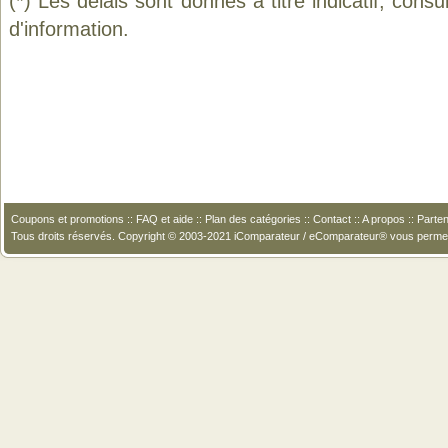
(*) Les délais sont donnés à titre indicatif, cons
d'information.
Coupons et promotions
::
FAQ et aide
::
Plan des catégories
::
Contact
::
A propos
::
Parten
Tous droits réservés. Copyright © 2003-2021 iComparateur / eComparateur® vous perme