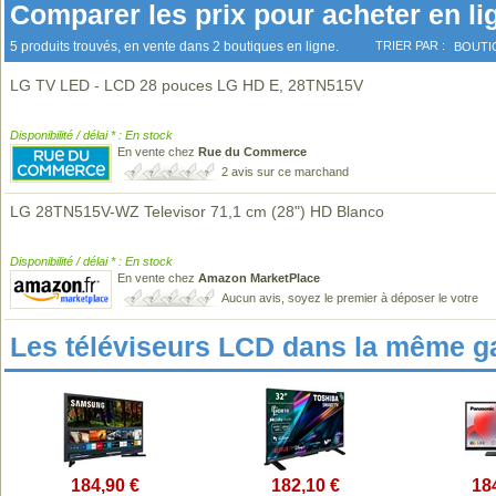
Comparer les prix pour acheter en li
5 produits trouvés, en vente dans 2 boutiques en ligne.
TRIER PAR :
BOUTI
LG TV LED - LCD 28 pouces LG HD E, 28TN515V
Disponibilité / délai * : En stock
En vente chez
Rue du Commerce
2 avis sur ce marchand
LG 28TN515V-WZ Televisor 71,1 cm (28") HD Blanco
Disponibilité / délai * : En stock
En vente chez
Amazon MarketPlace
Aucun avis, soyez le premier à déposer le votre
Les téléviseurs LCD dans la même 
184,90 €
182,10 €
18