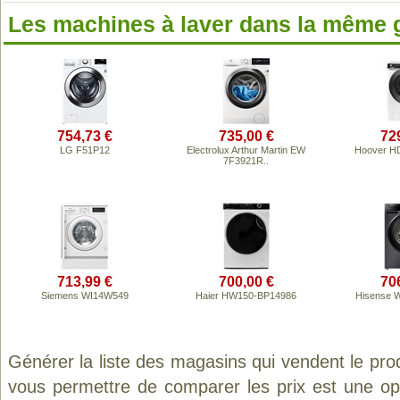
Les machines à laver dans la même
754,73 €
735,00 €
72
LG F51P12
Electrolux Arthur Martin EW
Hoover H
7F3921R..
713,99 €
700,00 €
70
Siemens WI14W549
Haier HW150-BP14986
Hisense 
Générer la liste des magasins qui vendent le pro
vous permettre de comparer les prix est une op