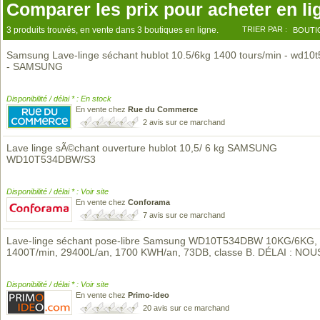
Comparer les prix pour acheter en li
3 produits trouvés, en vente dans 3 boutiques en ligne.
TRIER PAR :
BOUTI
Samsung Lave-linge séchant hublot 10.5/6kg 1400 tours/min - wd10
- SAMSUNG
Disponibilité / délai * : En stock
En vente chez
Rue du Commerce
2 avis sur ce marchand
Lave linge sÃ©chant ouverture hublot 10,5/ 6 kg SAMSUNG
WD10T534DBW/S3
Disponibilité / délai * : Voir site
En vente chez
Conforama
7 avis sur ce marchand
Lave-linge séchant pose-libre Samsung WD10T534DBW 10KG/6KG,
1400T/min, 29400L/an, 1700 KWH/an, 73DB, classe B. DÉLAI : NO
Disponibilité / délai * : Voir site
En vente chez
Primo-ideo
20 avis sur ce marchand