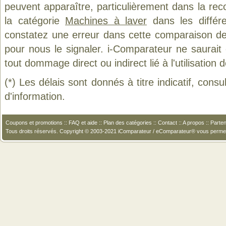
peuvent apparaître, particulièrement dans la re
la catégorie
Machines à laver
dans les différ
constatez une erreur dans cette comparaison de
pour nous le signaler. i-Comparateur ne saurait
tout dommage direct ou indirect lié à l'utilisation 
(*) Les délais sont donnés à titre indicatif, cons
d'information.
Coupons et promotions
::
FAQ et aide
::
Plan des catégories
::
Contact
::
A propos
::
Parten
Tous droits réservés. Copyright © 2003-2021 iComparateur / eComparateur® vous perme