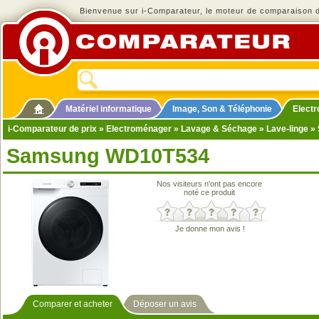
Bienvenue sur i-Comparateur, le moteur de comparaison de
Matériel informatique
Image, Son & Téléphonie
Elect
i-Comparateur de prix
»
Electroménager
»
Lavage & Séchage
»
Lave-linge
» 
Samsung WD10T534
Nos visiteurs n'ont pas encore
noté ce produit
Je donne mon avis !
Comparer et acheter
Déposer un avis