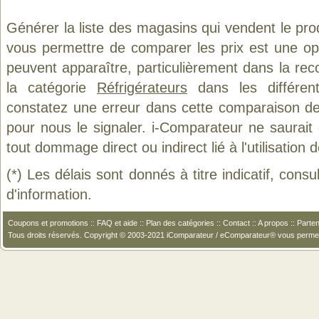
Générer la liste des magasins qui vendent le pro
vous permettre de comparer les prix est une op
peuvent apparaître, particulièrement dans la re
la catégorie
Réfrigérateurs
dans les différen
constatez une erreur dans cette comparaison de
pour nous le signaler. i-Comparateur ne saurait
tout dommage direct ou indirect lié à l'utilisation 
(*) Les délais sont donnés à titre indicatif, cons
d'information.
Coupons et promotions
::
FAQ et aide
::
Plan des catégories
::
Contact
::
A propos
::
Parten
Tous droits réservés. Copyright © 2003-2021 iComparateur / eComparateur® vous perme