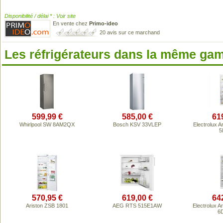
Disponibilité / délai * : Voir site
En vente chez
Primo-ideo
20 avis sur ce marchand
Les réfrigérateurs dans la même ga
599,99 €
585,00 €
61
Whirlpool SW 8AM2QX
Bosch KSV 33VLEP
Electrolux A
5
570,95 €
619,00 €
64
Ariston ZSB 1801
AEG RTS 515E1AW
Electrolux A
6