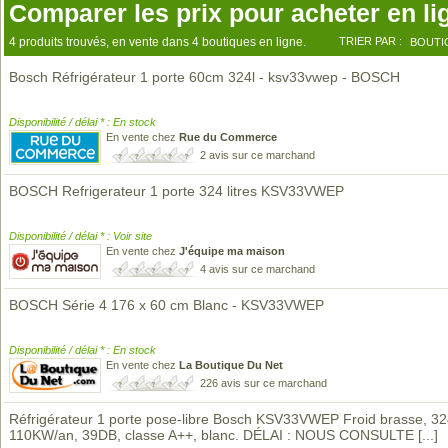
Comparer les prix pour acheter en li
4 produits trouvés, en vente dans 4 boutiques en ligne.
TRIER PAR :
BOUTI
Bosch Réfrigérateur 1 porte 60cm 324l - ksv33vwep - BOSCH
Disponibilité / délai * : En stock
En vente chez
Rue du Commerce
2 avis sur ce marchand
BOSCH Refrigerateur 1 porte 324 litres KSV33VWEP
Disponibilité / délai * : Voir site
En vente chez
J'équipe ma maison
4 avis sur ce marchand
BOSCH Série 4 176 x 60 cm Blanc - KSV33VWEP
Disponibilité / délai * : En stock
En vente chez
La Boutique Du Net
226 avis sur ce marchand
Réfrigérateur 1 porte pose-libre Bosch KSV33VWEP Froid brasse, 32
110KW/an, 39DB, classe A++, blanc. DÉLAI : NOUS CONSULTE
[...]