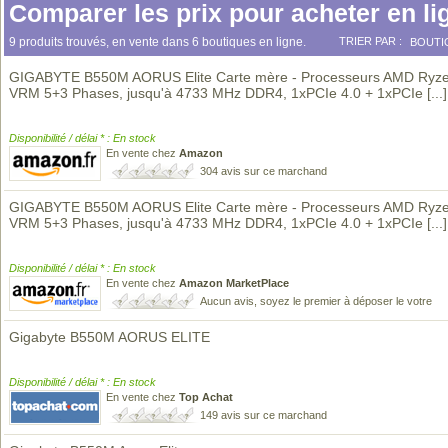
Comparer les prix pour acheter en li
9 produits trouvés, en vente dans 6 boutiques en ligne.
TRIER PAR :
BOUTI
GIGABYTE B550M AORUS Elite Carte mère - Processeurs AMD Ryze
VRM 5+3 Phases, jusqu'à 4733 MHz DDR4, 1xPCIe 4.0 + 1xPCIe
[...]
Disponibilité / délai * : En stock
En vente chez
Amazon
304 avis sur ce marchand
GIGABYTE B550M AORUS Elite Carte mère - Processeurs AMD Ryze
VRM 5+3 Phases, jusqu'à 4733 MHz DDR4, 1xPCIe 4.0 + 1xPCIe
[...]
Disponibilité / délai * : En stock
En vente chez
Amazon MarketPlace
Aucun avis, soyez le premier à déposer le votre
Gigabyte B550M AORUS ELITE
Disponibilité / délai * : En stock
En vente chez
Top Achat
149 avis sur ce marchand