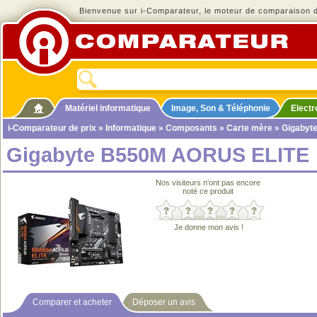
Bienvenue sur i-Comparateur, le moteur de comparaison de
Matériel informatique
Image, Son & Téléphonie
Elect
i-Comparateur de prix
»
Informatique
»
Composants
»
Carte mère
» Gigabyt
Gigabyte B550M AORUS ELITE
Nos visiteurs n'ont pas encore
noté ce produit
Je donne mon avis !
Comparer et acheter
Déposer un avis