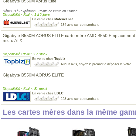
Gigabyte B550M Aorus Elite
Débit CB à l'expédition - Points de vente en France
Disponibilité / délai * : 1 à 2 jours
En vente chez
Materiel.net
134 avis sur ce marchand
Gigabyte B550M AORUS ELITE carte mère AMD B550 Emplacement
micro ATX
Disponibilité / délai * : En stock
En vente chez
Topbiz
Aucun avis, soyez le premier à déposer le votre
Gigabyte B550M AORUS ELITE
Disponibilité / délai * : En stock
En vente chez
LDLC
223 avis sur ce marchand
Les cartes mères dans la même gam