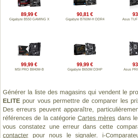
89,99 €
90,81 €
93
Gigabyte B550 GAMING X
Gigabyte B760M-H DDR4
Asus TUF
99,99 €
99,99 €
93
MSI PRO B840M-B
Gigabyte B650M D3HP
Asus PR
Générer la liste des magasins qui vendent le pr
ELITE
pour vous permettre de comparer les pri
Des erreurs peuvent apparaître, particulièreme
références de la catégorie
Cartes mères
dans les
vous constatez une erreur dans cette compar
contacter
pour nous le signaler. i-Comparate