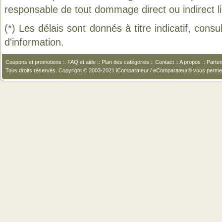
responsable de tout dommage direct ou indirect lié 
(*) Les délais sont donnés à titre indicatif, cons
d'information.
Coupons et promotions
::
FAQ et aide
::
Plan des catégories
::
Contact
::
A propos
::
Parten
Tous droits réservés. Copyright © 2003-2021 iComparateur / eComparateur® vous perme