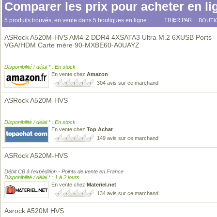
Comparer les prix pour acheter en li
5 produits trouvés, en vente dans 5 boutiques en ligne.
TRIER PAR :
BOUTI
ASRock A520M-HVS AM4 2 DDR4 4XSATA3 Ultra M.2 6XUSB Ports
VGA/HDM Carte mère 90-MXBE60-A0UAYZ
Disponibilité / délai * : En stock
En vente chez
Amazon
304 avis sur ce marchand
ASRock A520M-HVS
Disponibilité / délai * : En stock
En vente chez
Top Achat
149 avis sur ce marchand
ASRock A520M-HVS
Débit CB à l'expédition - Points de vente en France
Disponibilité / délai * : 1 à 2 jours
En vente chez
Materiel.net
134 avis sur ce marchand
Asrock A520M HVS