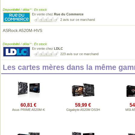
Disponibilité / délai * : En stock
En vente chez
Rue du Commerce
2 avis sur ce marchand
ASRock A520M-HVS
Disponibilité / délai * : En stock
En vente chez
LDLC
223 avis sur ce marchand
Les cartes mères dans la même gam
60,81 €
59,99 €
54
Asus PRIME A520M-K
Gigabyte A520M DS3H
MSI A