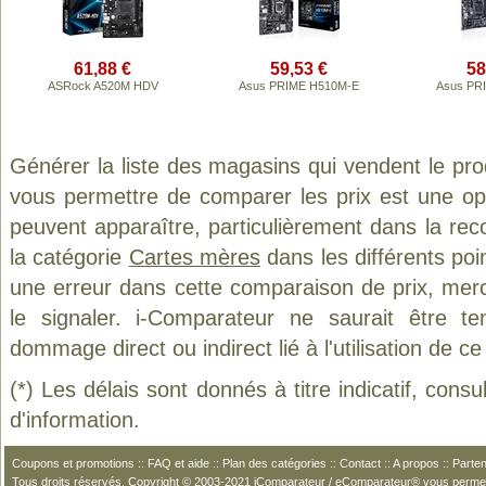
61,88 €
59,53 €
58
ASRock A520M HDV
Asus PRIME H510M-E
Asus PR
Générer la liste des magasins qui vendent le pro
vous permettre de comparer les prix est une op
peuvent apparaître, particulièrement dans la re
la catégorie
Cartes mères
dans les différents poi
une erreur dans cette comparaison de prix, mer
le signaler. i-Comparateur ne saurait être t
dommage direct ou indirect lié à l'utilisation de ce
(*) Les délais sont donnés à titre indicatif, cons
d'information.
Coupons et promotions
::
FAQ et aide
::
Plan des catégories
::
Contact
::
A propos
::
Parten
Tous droits réservés. Copyright © 2003-2021 iComparateur / eComparateur® vous perme