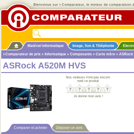
Bienvenue sur i-Comparateur, le moteur de comparaison de
Matériel informatique
Image, Son & Téléphonie
Elect
i-Comparateur de prix
»
Informatique
»
Composants
»
Carte mère
» ASRock
ASRock A520M HVS
Nos visiteurs n'ont pas encore
noté ce produit
Je donne mon avis !
Comparer et acheter
Déposer un avis