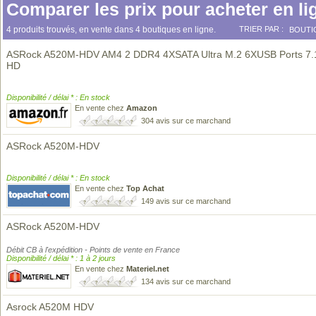
Comparer les prix pour acheter en li
4 produits trouvés, en vente dans 4 boutiques en ligne.
TRIER PAR :
BOUTI
ASRock A520M-HDV AM4 2 DDR4 4XSATA Ultra M.2 6XUSB Ports 7.
HD
Disponibilité / délai * : En stock
En vente chez
Amazon
304 avis sur ce marchand
ASRock A520M-HDV
Disponibilité / délai * : En stock
En vente chez
Top Achat
149 avis sur ce marchand
ASRock A520M-HDV
Débit CB à l'expédition - Points de vente en France
Disponibilité / délai * : 1 à 2 jours
En vente chez
Materiel.net
134 avis sur ce marchand
Asrock A520M HDV