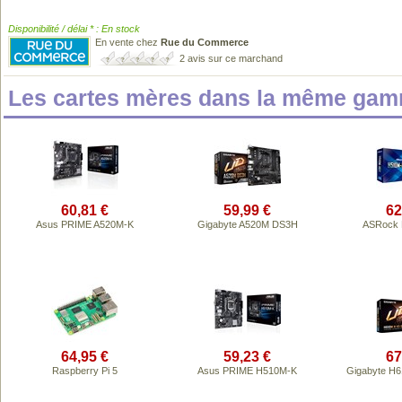
Disponibilité / délai * : En stock
En vente chez
Rue du Commerce
2 avis sur ce marchand
Les cartes mères dans la même gam
60,81 €
59,99 €
62
Asus PRIME A520M-K
Gigabyte A520M DS3H
ASRock
64,95 €
59,23 €
67
Raspberry Pi 5
Asus PRIME H510M-K
Gigabyte H