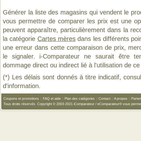
Générer la liste des magasins qui vendent le pro
vous permettre de comparer les prix est une op
peuvent apparaître, particulièrement dans la re
la catégorie
Cartes mères
dans les différents poi
une erreur dans cette comparaison de prix, mer
le signaler. i-Comparateur ne saurait être t
dommage direct ou indirect lié à l'utilisation de ce
(*) Les délais sont donnés à titre indicatif, cons
d'information.
Coupons et promotions
::
FAQ et aide
::
Plan des catégories
::
Contact
::
A propos
::
Parten
Tous droits réservés. Copyright © 2003-2021 iComparateur / eComparateur® vous perme