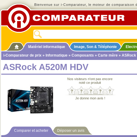
Bienvenue sur i-Comparateur, le moteur de comparaison de
Matériel informatique
Image, Son & Téléphonie
Elect
i-Comparateur de prix
»
Informatique
»
Composants
»
Carte mère
» ASRock
ASRock A520M HDV
Nos visiteurs n'ont pas encore
noté ce produit
Je donne mon avis !
Comparer et acheter
Déposer un avis