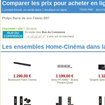
Comparer les prix pour acheter en li
1 produit trouvé, en vente dans 1 boutique en ligne.
TRIER PAR :
BOUTI
Philips Barre de son Fidelio B97
Disponibilité / délai * : En stock
En vente chez
Rue du Commerce
2 avis sur ce marchand
Les ensembles Home-Cinéma dans l
1 290,00 €
1 199,00 €
1 3
Bluesound Pulse Cinema
Sony HT-A9M2 - Bravia
Tangent Spec
Theatre Quad