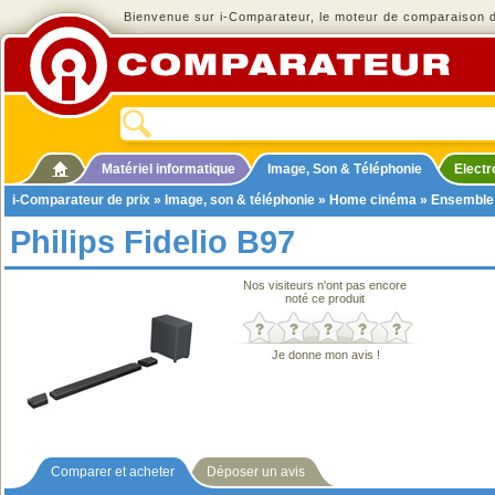
Bienvenue sur i-Comparateur, le moteur de comparaison de
Matériel informatique
Image, Son & Téléphonie
Elect
i-Comparateur de prix
»
Image, son & téléphonie
»
Home cinéma
»
Ensemble
Philips Fidelio B97
Nos visiteurs n'ont pas encore
noté ce produit
Je donne mon avis !
Comparer et acheter
Déposer un avis