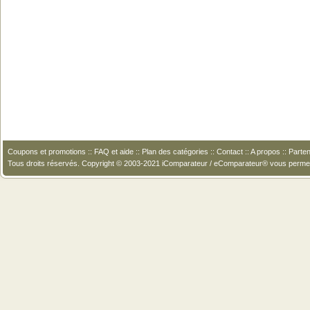
Coupons et promotions
::
FAQ et aide
::
Plan des catégories
::
Contact
::
A propos
::
Parten
Tous droits réservés. Copyright © 2003-2021 iComparateur / eComparateur® vous perme