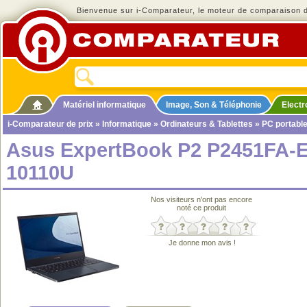
Bienvenue sur i-Comparateur, le moteur de comparaison de
Matériel informatique
Image, Son & Téléphonie
Elect
i-Comparateur de prix
»
Informatique
»
Ordinateurs & Tablettes
»
PC portabl
Asus ExpertBook P2 P2451FA-E
10110U
Nos visiteurs n'ont pas encore
noté ce produit
Je donne mon avis !