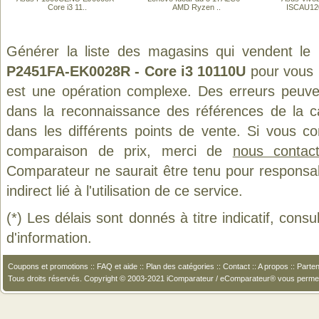
Core i3 11..
AMD Ryzen ..
ISCAU120
Générer la liste des magasins qui vendent le
P2451FA-EK0028R - Core i3 10110U
pour vous 
est une opération complexe. Des erreurs peuven
dans la reconnaissance des références de la 
dans les différents points de vente. Si vous c
comparaison de prix, merci de
nous contact
Comparateur ne saurait être tenu pour responsa
indirect lié à l'utilisation de ce service.
(*) Les délais sont donnés à titre indicatif, cons
d'information.
Coupons et promotions
::
FAQ et aide
::
Plan des catégories
::
Contact
::
A propos
::
Parten
Tous droits réservés. Copyright © 2003-2021 iComparateur / eComparateur® vous perme