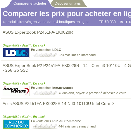
Comparer et acheter
Déposer un avis
Comparer les prix pour acheter en li
4 produits trouvés, en vente dans 4 boutiques en ligne.
TRIER PAR :
BOUTI
ASUS ExpertBook P2451FA-EK0028R
Disponibilité / délai * : En stock
En vente chez
LDLC
223 avis sur ce marchand
ASUS ExpertBook P2 P2451FA-EK0028R - 14 - Core i3 10110U - 4 
- 256 Go SSD
Disponibilité / délai * : En stock
En vente chez
inmac wstore
Aucun avis, soyez le premier à déposer le votre
Asus ASUS P2451FA-EK0028R 14IN I3-10110U Intel Core i3 -
Disponibilité / délai * : En stock
En vente chez
Rue du Commerce
444 avis sur ce marchand