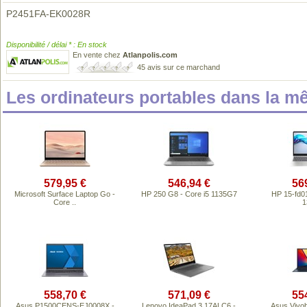
P2451FA-EK0028R
Disponibilité / délai * : En stock
En vente chez
Atlanpolis.com
45 avis sur ce marchand
Les ordinateurs portables dans la 
579,95 €
546,94 €
56
Microsoft Surface Laptop Go -
HP 250 G8 - Core i5 1135G7
HP 15-fd01
Core ..
1
558,70 €
571,09 €
55
Asus P1500CENS-EJ0008X -
Lenovo IdeaPad 3 17ALC6 -
Asus Vivo